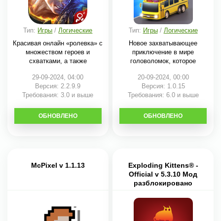
Тип:
Игры
/
Логические
Тип:
Игры
/
Логические
Красивая онлайн «ролевка» с
Новое захватывающее
множеством героев и
приключение в мире
схватками, а также
головоломок, которое
идеально
29-09-2024, 04:00
20-09-2024, 00:00
Версия: 2.2.9.9
Версия: 1.0.15
Требования: 3.0 и выше
Требования: 6.0 и выше
ОБНОВЛЕНО
СКАЧАТЬ
ОБНОВЛЕНО
СКАЧАТЬ
McPixel v 1.1.13
Exploding Kittens® -
Official v 5.3.10 Мод
разблокировано