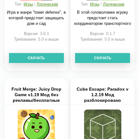
Тип:
Игры
/
Логические
Тип:
Игры
/
Логические
Игра в жанре "tower defense", в
В этой головоломке игроку
которой предстоит защищать
предстоит стать
дом и сад
координатором транспортного
Версия: 3.6.1
Версия: 0.1.7
Требования: 5.0 и выше
Требования: 5.0 и выше
СКАЧАТЬ
СКАЧАТЬ
Fruit Merge: Juicy Drop
Cube Escape: Paradox v
Game v1.19 Мод без
1.2.19 Мод
рекламы/бесплатные
разблокировано
покупки