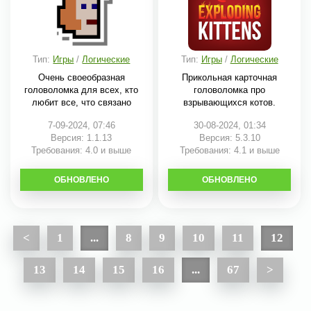
Тип:
Игры
/
Логические
Тип:
Игры
/
Логические
Очень своеобразная
Прикольная карточная
головоломка для всех, кто
головоломка про
любит все, что связано
взрывающихся котов.
7-09-2024, 07:46
30-08-2024, 01:34
Версия: 1.1.13
Версия: 5.3.10
Требования: 4.0 и выше
Требования: 4.1 и выше
ОБНОВЛЕНО
СКАЧАТЬ
ОБНОВЛЕНО
СКАЧАТЬ
<
1
...
8
9
10
11
12
13
14
15
16
...
67
>