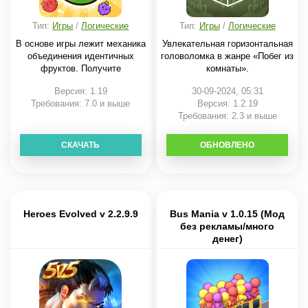
Тип:
Игры
/
Логические
Тип:
Игры
/
Логические
В основе игры лежит механика
Увлекательная горизонтальная
объединения идентичных
головоломка в жанре «Побег из
фруктов. Получите
комнаты».
Версия: 1.19
30-09-2024, 05:31
Требования: 7.0 и выше
Версия: 1.2.19
Требования: 2.3 и выше
СКАЧАТЬ
ОБНОВЛЕНО
СКАЧАТЬ
Heroes Evolved v 2.2.9.9
Bus Mania v 1.0.15 (Мод
без рекламы/много
денег)