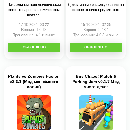
Пиксельный приключенческий
Детективные расследования на
квест о парне в космическом
основе «поиск предметов».
шаттле.
17-10-2024, 00:22
15-10-2024, 02:35
Версия: 1.0.34
Версия: 2.43.1
Требования: 4.1 и выше
Требования: 4.0.3 и выше
ОБНОВЛЕНО
СКАЧАТЬ
ОБНОВЛЕНО
СКАЧАТЬ
Plants vs Zombies Fusion
Bus Chaos: Match &
v3.6.1 (Мод меню/много
Parking Jam v0.1.7 Мод
солнц)
много денег