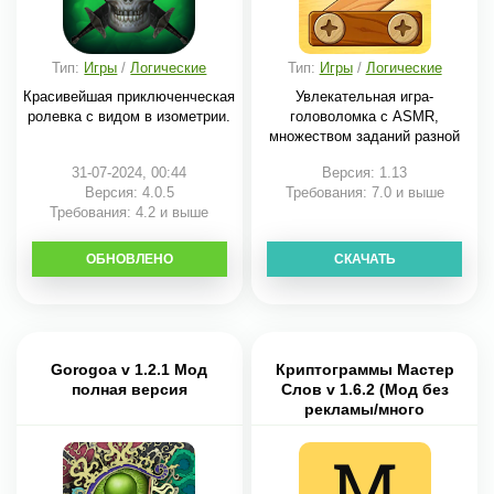
Тип:
Игры
/
Логические
Тип:
Игры
/
Логические
Красивейшая приключенческая
Увлекательная игра-
ролевка с видом в изометрии.
головоломка с ASMR,
множеством заданий разной
31-07-2024, 00:44
Версия: 1.13
Версия: 4.0.5
Требования: 7.0 и выше
Требования: 4.2 и выше
ОБНОВЛЕНО
СКАЧАТЬ
СКАЧАТЬ
Gorogoa v 1.2.1 Мод
Криптограммы Мастер
полная версия
Слов v 1.6.2 (Мод без
рекламы/много
подсказок)