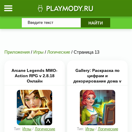
Приложения
/
Игры
/
Логические
/ Страница 13
Arcane Legends MMO-
Gallery: Раскраска по
Action RPG v 2.8.18
цифрам и
Онлайн
декорирование дома v
0.385 Мод много звезд и
денег
Тип:
Игры
/
Логические
Тип:
Игры
/
Логические