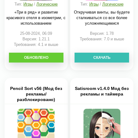
Тип:
Игры
/
Логические
Тип:
Игры
/
Логические
«Три в ряд» и развитие
Откручивая винты, вы будете
красивого отеля в изометрии, с
сталкиваться со все более
использованием
усложняющимися
25-08-2024, 06:09
Версия: 1.78
Версия: 1.21.1
Требования: 7.0 и выше
Требования: 4.1 и выше
ОБНОВЛЕНО
СКАЧАТЬ
СКАЧАТЬ
Pencil Sort v56 (Мод без
Satisroom v1.4.0 Мод без
рекламы/
рекламы и таймера
разблокировано)