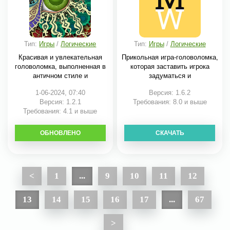
Тип:
Игры
/
Логические
Тип:
Игры
/
Логические
Красивая и увлекательная
Прикольная игра-головоломка,
головоломка, выполненная в
которая заставить игрока
античном стиле и
задуматься и
1-06-2024, 07:40
Версия: 1.6.2
Версия: 1.2.1
Требования: 8.0 и выше
Требования: 4.1 и выше
ОБНОВЛЕНО
СКАЧАТЬ
СКАЧАТЬ
<
1
...
9
10
11
12
13
14
15
16
17
...
67
>