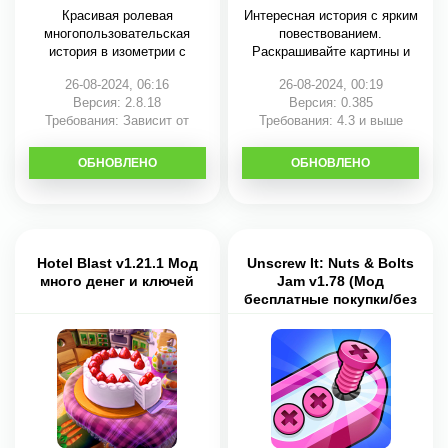
Красивая ролевая
Интересная история с ярким
многопользовательская
повествованием.
история в изометрии с
Раскрашивайте картины и
большим
26-08-2024, 06:16
26-08-2024, 00:19
Версия: 2.8.18
Версия: 0.385
Требования: Зависит от
Требования: 4.3 и выше
устройства
ОБНОВЛЕНО
СКАЧАТЬ
ОБНОВЛЕНО
СКАЧАТЬ
Hotel Blast v1.21.1 Мод
Unscrew It: Nuts & Bolts
много денег и ключей
Jam v1.78 (Мод
бесплатные покупки/без
рекламы)