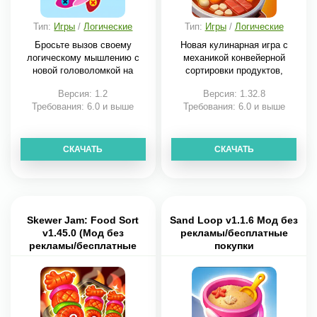
Тип:
Игры
/
Логические
Тип:
Игры
/
Логические
Бросьте вызов своему
Новая кулинарная игра с
логическому мышлению с
механикой конвейерной
новой головоломкой на
сортировки продуктов,
Версия: 1.2
Версия: 1.32.8
Требования: 6.0 и выше
Требования: 6.0 и выше
СКАЧАТЬ
СКАЧАТЬ
Skewer Jam: Food Sort
Sand Loop v1.1.6 Мод без
v1.45.0 (Мод без
рекламы/бесплатные
рекламы/бесплатные
покупки
покупки)