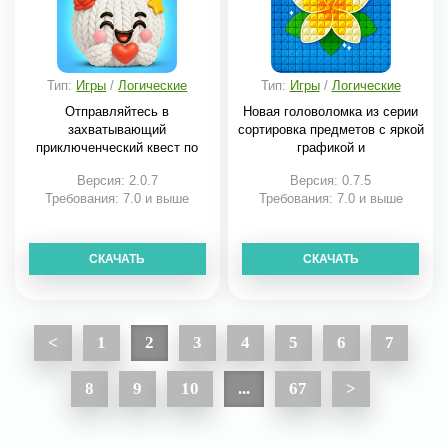
Тип:
Игры
/
Логические
Тип:
Игры
/
Логические
Отправляйтесь в
Новая головоломка из серии
захватывающий
сортировка предметов с яркой
приключенческий квест по
графикой и
планете
Версия: 2.0.7
Версия: 0.7.5
Требования: 7.0 и выше
Требования: 7.0 и выше
СКАЧАТЬ
СКАЧАТЬ
<
1
2
3
4
5
6
7
8
9
10
...
67
>