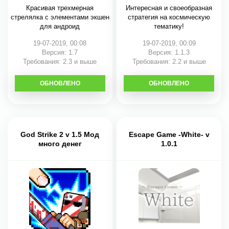
Красивая трехмерная
Интересная и своеобразная
стрелялка с элементами экшен
стратегия на космическую
для андроид
тематику!
19-07-2019, 00:08
19-07-2019, 00:09
Версия: 1.7
Версия: 1.1.3
Требования: 2.3 и выше
Требования: 2.2 и выше
ОБНОВЛЕНО
СКАЧАТЬ
ОБНОВЛЕНО
СКАЧАТЬ
God Strike 2 v 1.5 Мод
Escape Game -White- v
много денег
1.0.1