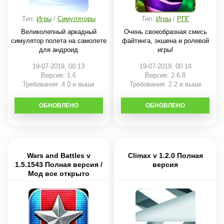
Тип:
Игры
/
Симуляторы
Тип:
Игры
/
РПГ
Великолепный аркадный
Очень своеобразная смесь
симулятор полета на самолете
файтинга, экшена и ролевой
для андроид
игры!
19-07-2019, 00:13
19-07-2019, 00:14
Версия: 1.6
Версия: 2.6.8
Требования: 4.0 и выше
Требования: 2.2 и выше
ОБНОВЛЕНО
СКАЧАТЬ
ОБНОВЛЕНО
СКАЧАТЬ
Wars and Battles v
Climax v 1.2.0 Полная
1.5.1543 Полная версия /
версия
Мод все открыто