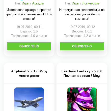
Тип:
Игры
/
Аркады
Тип:
Игры
/
Логические
Интересная аркада с простой
Интригующая головоломка по
графикой и элементами РПГ и
поиску выхода из белой
экшена!
комнаты!
19-07-2019, 00:11
19-07-2019, 00:12
Версия: 1.5
Версия: 1.0.1
Требования: 4.0 и выше
Требования: 4.2 и выше
ОБНОВЛЕНО
СКАЧАТЬ
ОБНОВЛЕНО
СКАЧАТЬ
Airplane! 2 v 1.6 Мод
Fearless Fantasy v 2.6.8
много денег
Полная версия / Мод