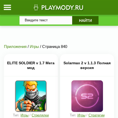
Приложения
/
Игры
/ Страница 840
ELITE SOLDIER v 1.7 Мега
Solarmax 2 v 1.1.3 Полная
мод
версия
Тип:
Игры
/
Стрелялки
Тип:
Игры
/
Стратегии