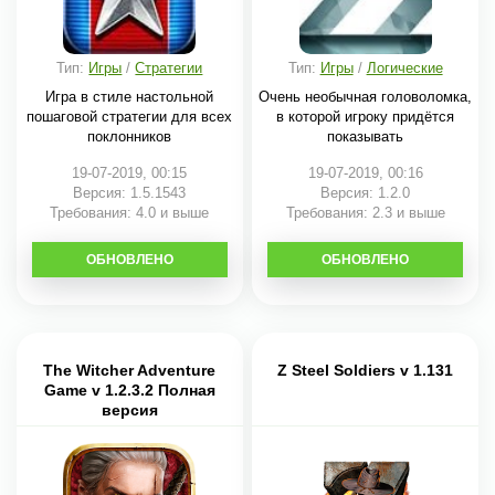
Тип:
Игры
/
Стратегии
Тип:
Игры
/
Логические
Игра в стиле настольной
Очень необычная головоломка,
пошаговой стратегии для всех
в которой игроку придётся
поклонников
показывать
19-07-2019, 00:15
19-07-2019, 00:16
Версия: 1.5.1543
Версия: 1.2.0
Требования: 4.0 и выше
Требования: 2.3 и выше
ОБНОВЛЕНО
СКАЧАТЬ
ОБНОВЛЕНО
СКАЧАТЬ
The Witcher Adventure
Z Steel Soldiers v 1.131
Game v 1.2.3.2 Полная
версия