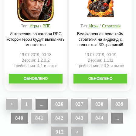
Тип:
Игры
/
РПГ
Тип:
Игры
/
Стратегии
Интересная пошаговая RPG
Великолепная реал-тайм
которой герои будут выполнять
стратегия на андроид с
множество
полностью 3D графикой!
19-07-2019, 00:18
19-07-2019, 00:19
Версия: 1.2.3.2
Версия: 1.131
Требования: 4.1 и выше
Требования: 2.3.3 и выше
ОБНОВЛЕНО
СКАЧАТЬ
ОБНОВЛЕНО
СКАЧАТЬ
<
1
...
836
837
838
839
840
841
842
843
844
...
912
>