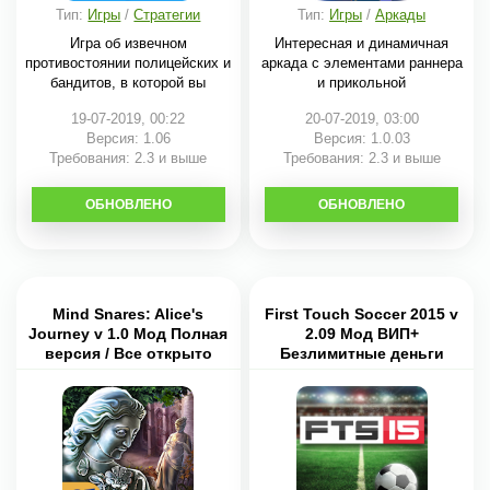
Тип:
Игры
/
Стратегии
Тип:
Игры
/
Аркады
Игра об извечном
Интересная и динамичная
противостоянии полицейских и
аркада с элементами раннера
бандитов, в которой вы
и прикольной
19-07-2019, 00:22
20-07-2019, 03:00
Версия: 1.06
Версия: 1.0.03
Требования: 2.3 и выше
Требования: 2.3 и выше
ОБНОВЛЕНО
СКАЧАТЬ
ОБНОВЛЕНО
СКАЧАТЬ
Mind Snares: Alice's
First Touch Soccer 2015 v
Journey v 1.0 Мод Полная
2.09 Мод ВИП+
версия / Все открыто
Безлимитные деньги