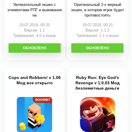
Увлекательный экшен с
Оригинальный 2-х мерный
элементами РПГ и выживания
экшен, в котором игрок будет
на
противостоять
19-07-2019, 00:20
19-07-2019, 00:21
Версия: 1.1
Версия: 1.1.2
Требования: 4.0 и выше
Требования: 2.1 и выше
ОБНОВЛЕНО
СКАЧАТЬ
ОБНОВЛЕНО
СКАЧАТЬ
Cops and Robbers! v 1.06
Ruby Run: Eye God's
Мод все открыто
Revenge v 1.0.03 Мод
безлимитные деньги