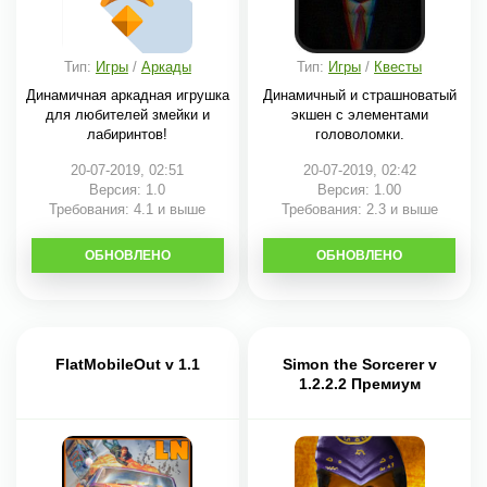
Тип:
Игры
/
Аркады
Тип:
Игры
/
Квесты
Динамичная аркадная игрушка
Динамичный и страшноватый
для любителей змейки и
экшен с элементами
лабиринтов!
головоломки.
20-07-2019, 02:51
20-07-2019, 02:42
Версия: 1.0
Версия: 1.00
Требования: 4.1 и выше
Требования: 2.3 и выше
ОБНОВЛЕНО
СКАЧАТЬ
ОБНОВЛЕНО
СКАЧАТЬ
FlatMobileOut v 1.1
Simon the Sorcerer v
1.2.2.2 Премиум