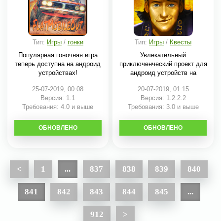
Тип:
Игры
/
гонки
Тип:
Игры
/
Квесты
Популярная гоночная игра
Увлекательный
теперь доступна на андроид
приключенческий проект для
устройствах!
андроид устройств на
25-07-2019, 00:08
20-07-2019, 01:15
Версия: 1.1
Версия: 1.2.2.2
Требования: 4.0 и выше
Требования: 3.0 и выше
ОБНОВЛЕНО
СКАЧАТЬ
ОБНОВЛЕНО
СКАЧАТЬ
<
1
...
837
838
839
840
841
842
843
844
845
...
912
>