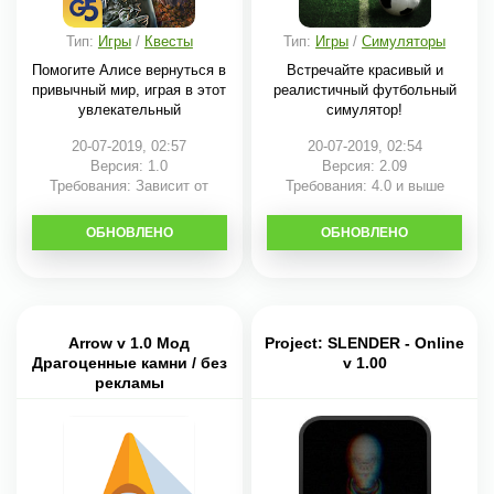
Тип:
Игры
/
Квесты
Тип:
Игры
/
Симуляторы
Помогите Алисе вернуться в
Встречайте красивый и
привычный мир, играя в этот
реалистичный футбольный
увлекательный
симулятор!
20-07-2019, 02:57
20-07-2019, 02:54
Версия: 1.0
Версия: 2.09
Требования: Зависит от
Требования: 4.0 и выше
устройства
ОБНОВЛЕНО
СКАЧАТЬ
ОБНОВЛЕНО
СКАЧАТЬ
Arrow v 1.0 Мод
Project: SLENDER - Online
Драгоценные камни / без
v 1.00
рекламы