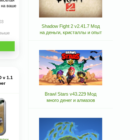
веселая
 на ваше
03
Shadow Fight 2 v2.41.7 Мод
на деньги, кристаллы и опыт
 выше
D v 1.1
нег
Brawl Stars v43.229 Мод
много денег и алмазов
ялки