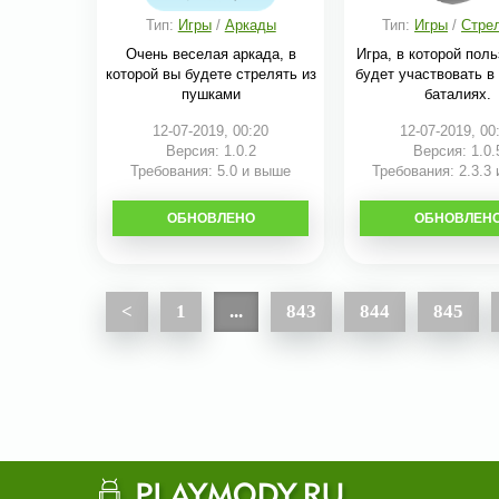
Тип:
Игры
/
Аркады
Тип:
Игры
/
Стре
Очень веселая аркада, в
Игра, в которой пол
которой вы будете стрелять из
будет участвовать в
пушками
баталиях.
12-07-2019, 00:20
12-07-2019, 00
Версия: 1.0.2
Версия: 1.0.
Требования: 5.0 и выше
Требования: 2.3.3
ОБНОВЛЕНО
СКАЧАТЬ
ОБНОВЛЕН
СКАЧАТЬ
<
1
...
843
844
845