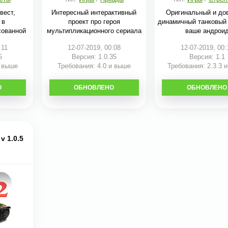
вест,
Интересный интерактивный
Оригинальный и до
 в
проект про героя
динамичный танковый
сованной
мультипликационного сериала
ваше андрои
:11
12-07-2019, 00:08
12-07-2019, 00:
6
Версия: 1.0.35
Версия: 1.1
и выше
Требования: 4.0 и выше
Требования: 2.3.3 
О
ОБНОВЛЕНО
СКАЧАТЬ
ОБНОВЛЕНО
СКАЧАТЬ
v 1.0.5