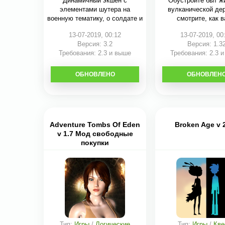
Динамичный экшен с
Обустройте быт ж
элементами шутера на
вулканической де
военную тематику, о солдате и
смотрите, как 
13-07-2019, 00:12
13-07-2019, 00
Версия: 3.2
Версия: 1.3
Требования: 2.3 и выше
Требования: 2.3 
ОБНОВЛЕНО
СКАЧАТЬ
ОБНОВЛЕН
СКАЧАТЬ
Adventure Tombs Of Eden
Broken Age v 2
v 1.7 Мод свободные
покупки
Тип:
Игры
/
Логические
Тип:
Игры
/
Кве