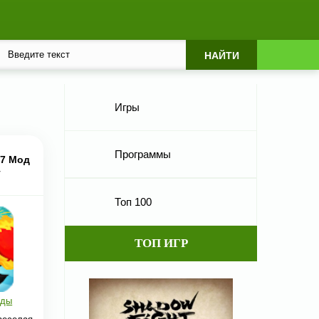
Игры
Программы
.7 Мод
г
Топ 100
ТОП ИГР
ады