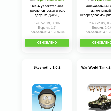
Очень увлекательная
Увлекательный к
приключенческая игра о
выполненный
девушке Джейн,
непередаваемой ри
12-07-2019, 00:06
23-08-2019, 06
Версия: 1.7
Версия: 2.0.
Требования: 4.1 и выше
Требования: 4.1 
ОБНОВЛЕНО
СКАЧАТЬ
ОБНОВЛЕН
СКАЧАТЬ
Skyshot! v 1.0.2
War World Tank 2 