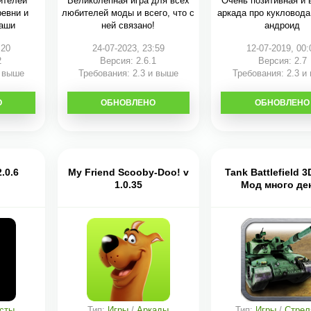
ителей
Великолепная игра для всех
Очень позитивная и 
ревни и
любителей моды и всего, что с
аркада про кукловода
ваши
ней связано!
андроид
:20
24-07-2023, 23:59
12-07-2019, 00:
2
Версия: 2.6.1
Версия: 2.7
и выше
Требования: 2.3 и выше
Требования: 2.3 и
О
ОБНОВЛЕНО
СКАЧАТЬ
ОБНОВЛЕНО
СКАЧАТЬ
.0.6
My Friend Scooby-Doo! v
Tank Battlefield 3
1.0.35
Мод много де
сты
Тип:
Игры
/
Аркады
Тип:
Игры
/
Стрел