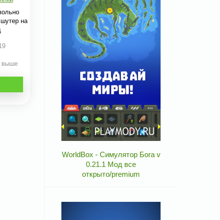
вольно
 шутер на
д
19
и выше
WorldBox - Симулятор Бога v
0.21.1 Мод все
открыто/premium