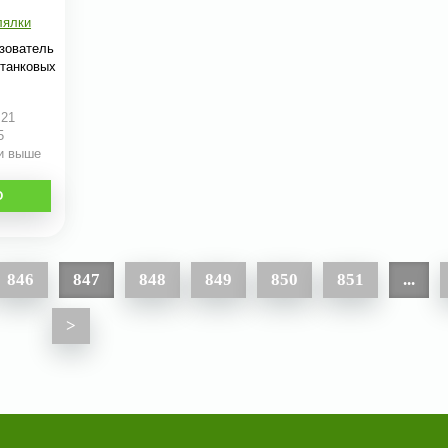
лялки
ьзователь
 танковых
:21
5
 и выше
О
846
847
848
849
850
851
...
>