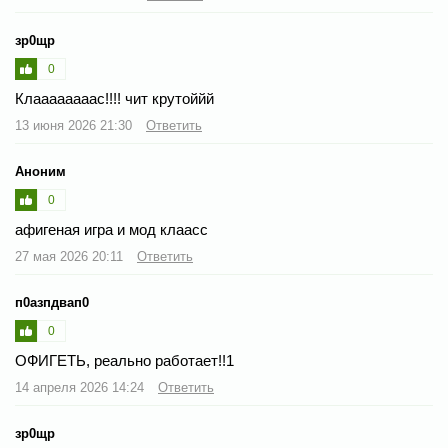
зр0щр
0
Клаааааааас!!!! чит крутоййй
13 июня 2026 21:30
Ответить
Аноним
0
афигеная игра и мод клаасс
27 мая 2026 20:11
Ответить
п0азпдвап0
0
ОФИГЕТЬ, реально работает!!1
14 апреля 2026 14:24
Ответить
зр0щр