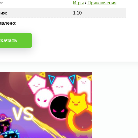
р:
Игры
/
Приключения
ия:
1.10
овлено:
качать