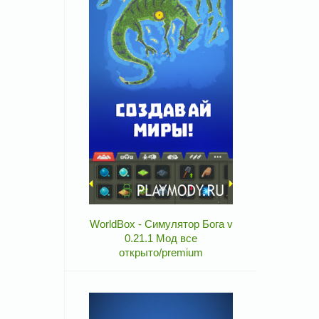
WorldBox - Симулятор Бога v
0.21.1 Мод все
открыто/premium