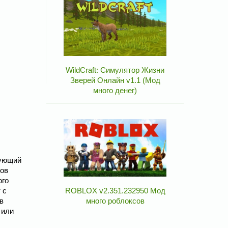
WildCraft: Симулятор Жизни
Зверей Онлайн v1.1 (Мод
много денег)
кующий
дов
ого
 с
ROBLOX v2.351.232950 Мод
в
много роблоксов
 или