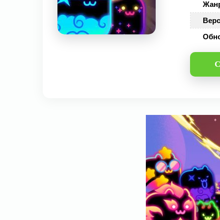
Жан
Верс
Обн
С