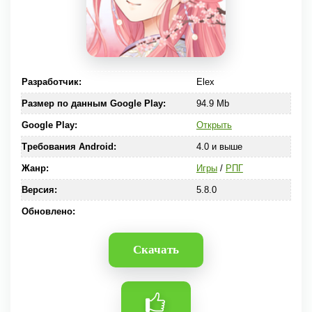
Разработчик:
Elex
Размер по данным Google Play:
94.9 Mb
Google Play:
Открыть
Требования Android:
4.0 и выше
Жанр:
Игры
/
РПГ
Версия:
5.8.0
Обновлено:
Скачать