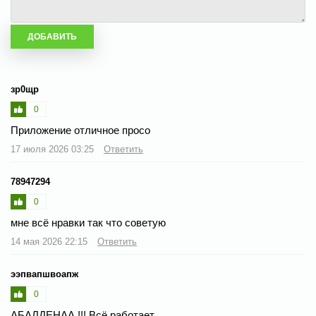
зр0щр
0
Приложение отличное просо
17 июля 2026 03:25
Ответить
78947294
0
мне всё нравки так что советую
14 мая 2026 22:15
Ответить
ээпвапшвоапж
0
АБАЛДЕНАА !!! Всё работает