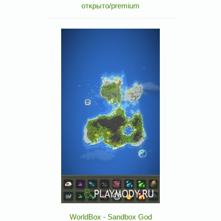
открыто/premium
WorldBox - Sandbox God