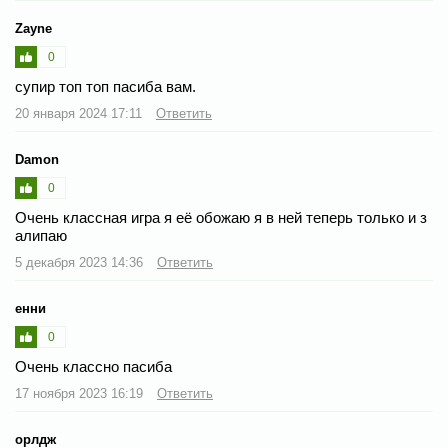
Zayne
0
супир топ топ пасиба вам.
20 января 2024 17:11
Ответить
Damon
0
Очень классная игра я её обожаю я в ней теперь только и з
алипаю
5 декабря 2023 14:36
Ответить
енни
0
Очень классно пасиба
17 ноября 2023 16:19
Ответить
орлдж