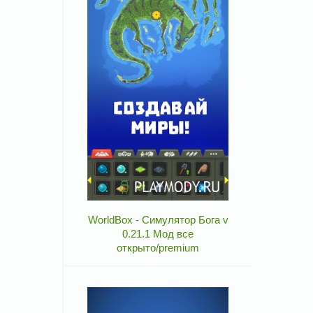
WorldBox - Симулятор Бога v
0.21.1 Мод все
открыто/premium