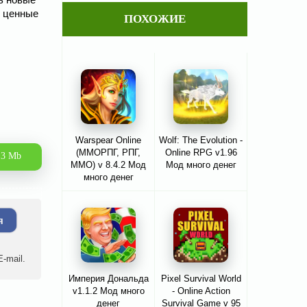
и ценные
ПОХОЖИЕ
Warspear Online
Wolf: The Evolution -
(ММОРПГ, РПГ,
Online RPG v1.96
.3 Mb
ММО) v 8.4.2 Мод
Мод много денег
много денег
я
-mail.
Империя Дональда
Pixel Survival World
v1.1.2 Мод много
- Online Action
денег
Survival Game v 95