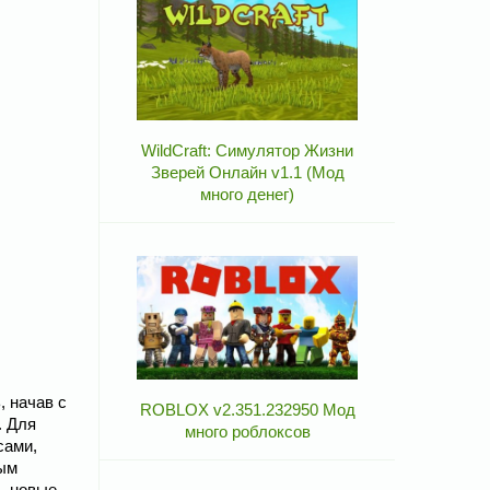
WildCraft: Симулятор Жизни
Зверей Онлайн v1.1 (Мод
много денег)
, начав с
ROBLOX v2.351.232950 Мод
. Для
много роблоксов
сами,
вым
ь новые