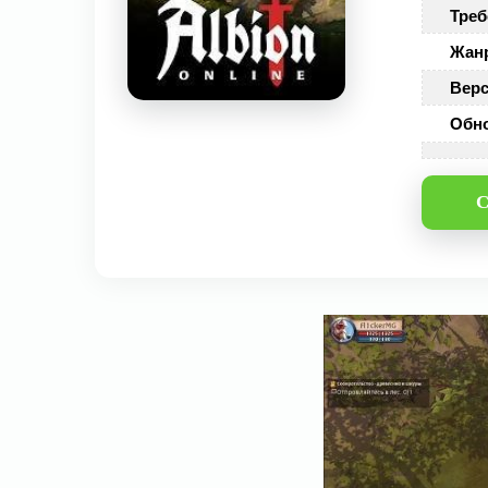
Треб
Жан
Верс
Обн
С