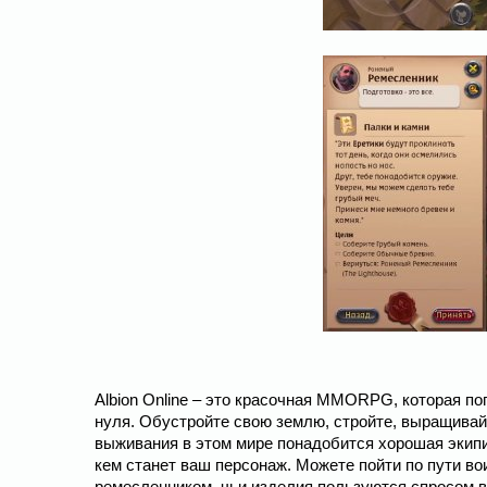
Albion Online – это красочная MMORPG, которая пог
нуля. Обустройте свою землю, стройте, выращивайт
выживания в этом мире понадобится хорошая экипи
кем станет ваш персонаж. Можете пойти по пути вои
ремесленником, чьи изделия пользуются спросом в