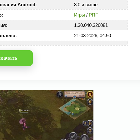
ования Android:
8.0 и выше
р:
Игры
/
РПГ
ия:
1.30.040.326081
овлено:
21-03-2026, 04:50
качать