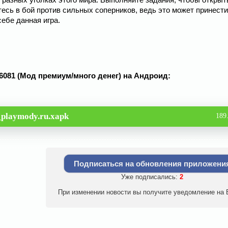
тесь в бой против сильных соперников, ведь это может принест
себе данная игра.
326081 (Мод премиум/много денег) на Андроид:
playmody.ru.xapk
189
Подписаться на обновления приложени
Уже подписались:
2
При изменении новости вы получите уведомление на E