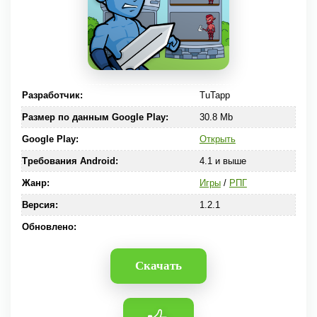
Разработчик:
TuTapp
Размер по данным Google Play:
30.8 Mb
Google Play:
Открыть
Требования Android:
4.1 и выше
Жанр:
Игры
/
РПГ
Версия:
1.2.1
Обновлено:
Скачать