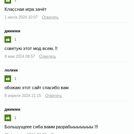
1
Классная игра зачёт
1 июля 2024 10:07
Ответить
джимми
1
советую этот мод всем. !!
9 мая 2024 08:57
Ответить
лолкек
1
обожаю этот сайт спасибо вам
8 апреля 2024 21:15
Ответить
джимми
1
Большущеее сиба вамм разрабыыыыыыы !!!