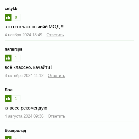
cntykb
0
это оч классныиийй МОД !!!
4 ноября 2024 18:49
Ответить
пагшгзрв
1
всё классно. качайти !
8 октября 2024 11:12
Ответить
Лол
1
классс рекомендую
4 августа 2024 09:36
Ответить
Веапролзд