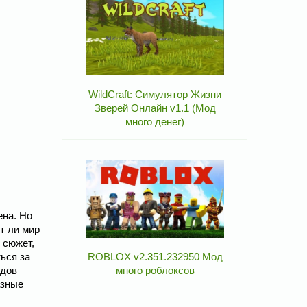
WildCraft: Симулятор Жизни
Зверей Онлайн v1.1 (Мод
много денег)
ена. Но
т ли мир
 сюжет,
ься за
ROBLOX v2.351.232950 Мод
идов
много роблоксов
азные