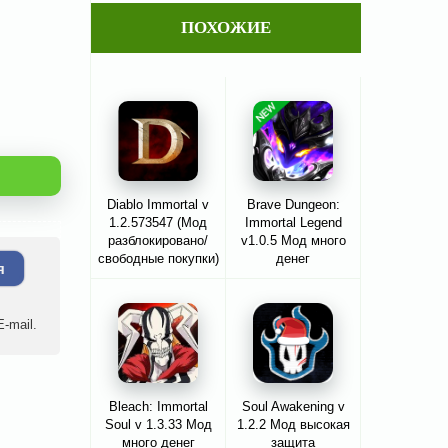
ПОХОЖИЕ
Diablo Immortal v
Brave Dungeon:
1.2.573547 (Мод
Immortal Legend
разблокировано/
v1.0.5 Мод много
свободные покупки)
денег
я
-mail.
Bleach: Immortal
Soul Awakening v
Soul v 1.3.33 Мод
1.2.2 Мод высокая
много денег
защита