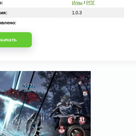
р:
Игры
/
РПГ
ия:
1.0.3
овлено:
качать