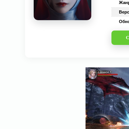
Жан
Верс
Обн
С