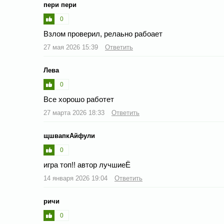
пери пери
0
Взлом проверил, релаьно рабоает
27 мая 2026 15:39
Ответить
Лева
0
Все хорошо работет
27 марта 2026 18:33
Ответить
щшвапкАйфули
0
игра топ!! автор лучшиеЁ
14 января 2026 19:04
Ответить
ричи
0