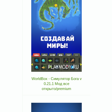
WorldBox - Симулятор Бога v
0.21.1 Мод все
открыто/premium