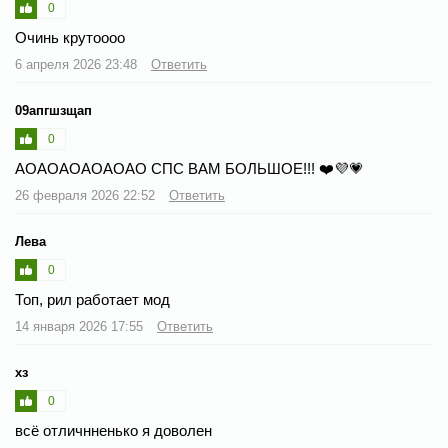
0
Очинь крутоооо
6 апреля 2026 23:48
Ответить
09апгшзщап
0
АОАОАОАОАОАО СПС ВАМ БОЛЬШОЕ!!! ❤️💜💗
26 февраля 2026 22:52
Ответить
Лева
0
Топ, рил работает мод
14 января 2026 17:55
Ответить
хз
0
всё отличнненько я доволен