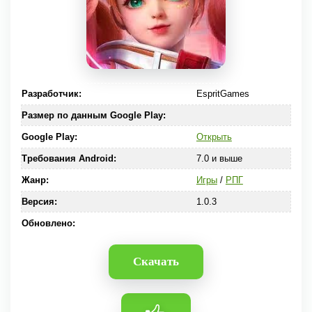
Разработчик:
EspritGames
Размер по данным Google Play:
Google Play:
Открыть
Требования Android:
7.0 и выше
Жанр:
Игры
/
РПГ
Версия:
1.0.3
Обновлено:
Скачать