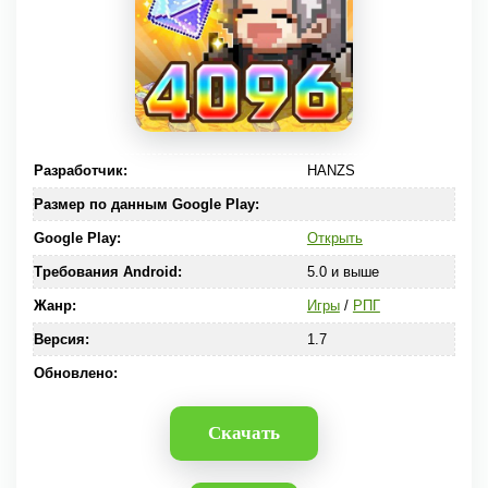
Разработчик:
HANZS
Размер по данным Google Play:
Google Play:
Открыть
Требования Android:
5.0 и выше
Жанр:
Игры
/
РПГ
Версия:
1.7
Обновлено:
Скачать