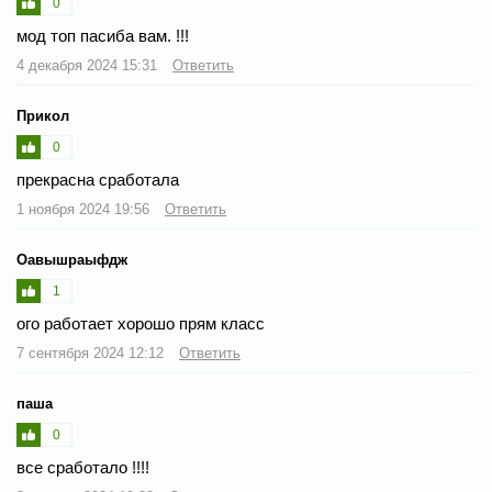
0
мод топ пасиба вам. !!!
4 декабря 2024 15:31
Ответить
Прикол
0
прекрасна сработала
1 ноября 2024 19:56
Ответить
Оавышраыфдж
1
ого работает хорошо прям класс
7 сентября 2024 12:12
Ответить
паша
0
все сработало !!!!