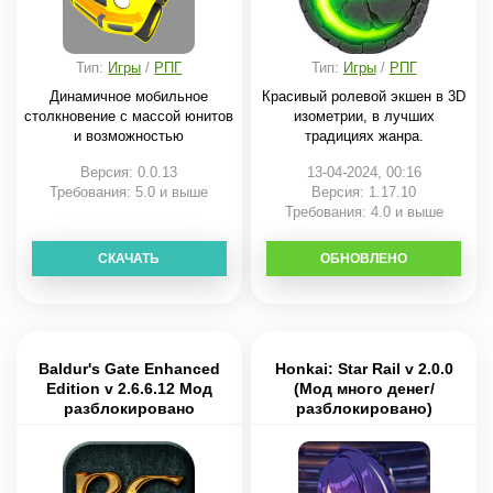
Тип:
Игры
/
РПГ
Тип:
Игры
/
РПГ
Динамичное мобильное
Красивый ролевой экшен в 3D
столкновение с массой юнитов
изометрии, в лучших
и возможностью
традициях жанра.
Версия: 0.0.13
13-04-2024, 00:16
Требования: 5.0 и выше
Версия: 1.17.10
Требования: 4.0 и выше
СКАЧАТЬ
ОБНОВЛЕНО
СКАЧАТЬ
Baldur's Gate Enhanced
Honkai: Star Rail v 2.0.0
Edition v 2.6.6.12 Мод
(Мод много денег/
разблокировано
разблокировано)