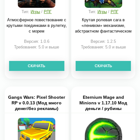
Тип:
Игры
/
РПГ
Тип:
Игры
/
РПГ
Атмосферное повествование с
Крутая ролевая сага в
крутыми поединками в рулетку,
«ленивом» механизме,
с морем
абстрактном фантастическом
Версия: 1.0.6
Версия: 1.2.5
Требования: 5.0 и выше
Требования: 5.0 и выше
СКАЧАТЬ
СКАЧАТЬ
Gangs Wars: Pixel Shooter
Eternium Mage and
RP v 0.0.13 (Мод много
Minions v 1.17.10 Мод
денег/без рекламы)
деньги / рубины