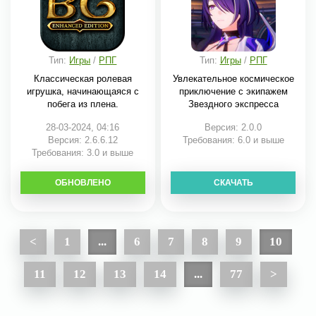
Тип:
Игры
/
РПГ
Тип:
Игры
/
РПГ
Классическая ролевая
Увлекательное космическое
игрушка, начинающаяся с
приключение с экипажем
побега из плена.
Звездного экспресса
28-03-2024, 04:16
Версия: 2.0.0
Версия: 2.6.6.12
Требования: 6.0 и выше
Требования: 3.0 и выше
ОБНОВЛЕНО
СКАЧАТЬ
СКАЧАТЬ
<
1
...
6
7
8
9
10
11
12
13
14
...
77
>