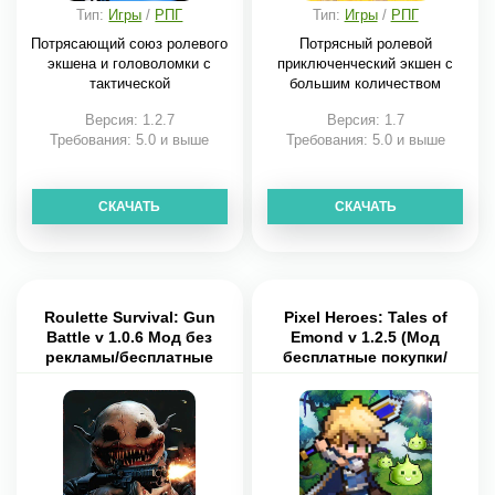
Тип:
Игры
/
РПГ
Тип:
Игры
/
РПГ
Потрясающий союз ролевого
Потрясный ролевой
экшена и головоломки с
приключенческий экшен с
тактической
большим количеством
Версия: 1.2.7
Версия: 1.7
Требования: 5.0 и выше
Требования: 5.0 и выше
СКАЧАТЬ
СКАЧАТЬ
Roulette Survival: Gun
Pixel Heroes: Tales of
Battle v 1.0.6 Мод без
Emond v 1.2.5 (Мод
рекламы/бесплатные
бесплатные покупки/
покупки
меню)