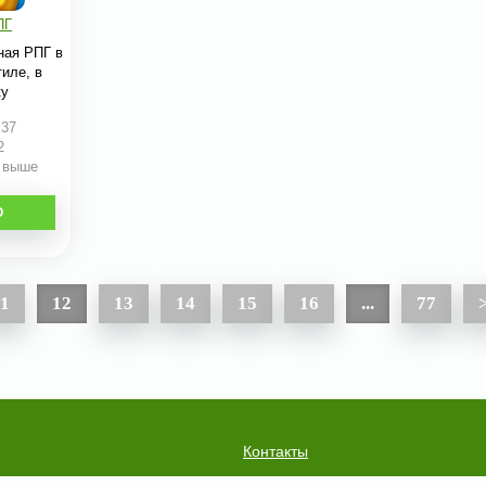
ПГ
ная РПГ в
иле, в
ку
:37
2
и выше
О
1
12
13
14
15
16
...
77
Контакты