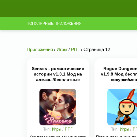
ПОПУЛЯРНЫЕ ПРИЛОЖЕНИЯ
Приложения
/
Игры
/
РПГ
/ Страница 12
Senses - романтические
Rogue Dungeo
истории v1.3.1 Мод на
v1.9.8 Мод бесп
алмазы/бесплатные
покупки/ме
выборы
Тип:
Игры
/
РПГ
Тип:
Игры
/
Р