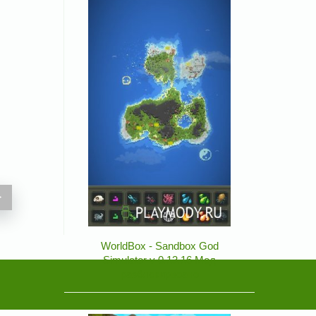
>
WorldBox - Sandbox God
Simulator v 0.13.16 Мод
разблокирвоано