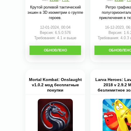
Крутой ролевой тактический
Ретро графика
экшен в 3D изометрии о группе
полугоризонтал
героев.
приключения в т
12-01-2024, 00:04
16-12-2023, 06
Версия: 6.5.0.576
Версия: 1.6.
Требования: 4.1 и выше
Требования: 4.0.3
ОБНОВЛЕНО
СКАЧАТЬ
ОБНОВЛЕН
СКАЧАТЬ
Mortal Kombat: Onslaught
Larva Heroes: La
v1.0.2 мод бесплатные
2018 v 2.9.2 
покупки
безлимитное зо
конфеты