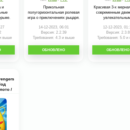
 и
Прикольная
Красивая 3-х мерна
ьные
полугоризонтальная ролевая
современным движ
юрьме.
игра о приключениях рыцаря.
увлекательны
:27
14-12-2023, 06:01
12-12-2023, 01:
2
Версия: 2.2.39
Версия: 2.3.8
 и выше
Требования: 4.3 и выше
Требования: 5.0 и
О
ОБНОВЛЕНО
СКАЧАТЬ
ОБНОВЛЕНО
СКАЧАТЬ
vengers
Мод
лото /