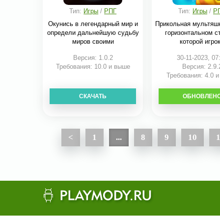
Тип:
Игры
/
РПГ
Тип:
Игры
/
Р
Окунись в легендарный мир и
Прикольная мультяш
определи дальнейшую судьбу
горизонтальном ст
миров своими
которой игро
Версия: 1.0.2
30-11-2023, 07
Требования: 10.0 и выше
Версия: 2.9.
Требования: 4.0 
СКАЧАТЬ
ОБНОВЛЕН
СКАЧАТЬ
<
1
...
8
9
10
1