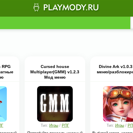
n RPG
Cursed house
Divine Ark v1.0.
латные
Multiplayer(GMM) v1.2.3
меню/разблокир
ню
Мод меню
ПГ
Тип:
Игры
/
РПГ
Тип:
Игры
/
РП