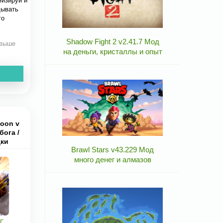
мизируй и
дывать
го
Shadow Fight 2 v2.41.7 Мод
 выше
на деньги, кристаллы и опыт
Moon v
бога /
дки
Brawl Stars v43.229 Мод
много денег и алмазов
Г