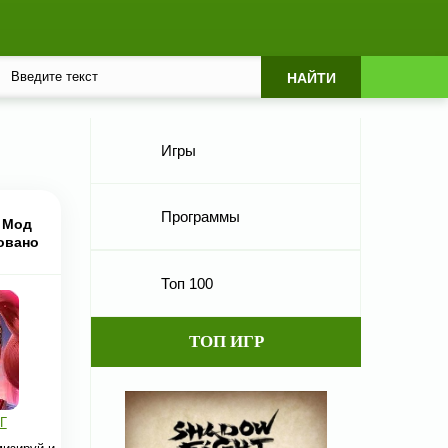
Игры
Программы
3 Мод
овано
Топ 100
ТОП ИГР
Г