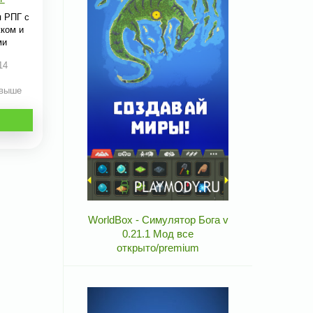
я РПГ с
ком и
ми
14
 выше
WorldBox - Симулятор Бога v
0.21.1 Мод все
открыто/premium