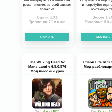
Как повернуться события этих
Погрузитесь в мир по
романтических историй зависит
и попробуйте одоле
только от
обитающих т
Версия: 1.3.1
Версия: 1.9.
Требования: 7.0 и выше
Требования: 5.0 
СКАЧАТЬ
СКАЧАТЬ
The Walking Dead No
Prison Life RPG 
Mans Land v 6.5.0.576
Мод разблокир
Мод высокий урон
Тип:
Игры
/
РПГ
Тип:
Игры
/
Р