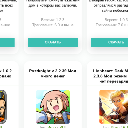
дземелий,
Попробуйте покинуть ужасный
Выбирай героя, касто
ть всех
дом в котором вас заперли.
отправляйся разга
ам
тайны небесно
8
Версия: 1.2.3
Версия: 1.0.3
и выше
Требования: 6.0 и выше
Требования: 7.0 и
СКАЧАТЬ
СКАЧАТЬ
v 1.6.2
Postknight v 2.2.39 Мод
Lionheart: Dark 
овано
много денег
2.3.8 Мод режим 
нет перезаря
ПГ
Тип:
Игры
/
РПГ
Тип:
Игры
/
РП