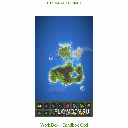
открыто/premium
WorldBox - Sandbox God