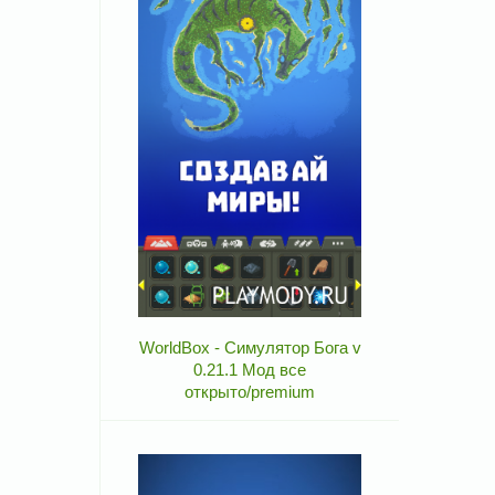
WorldBox - Симулятор Бога v
0.21.1 Мод все
открыто/premium