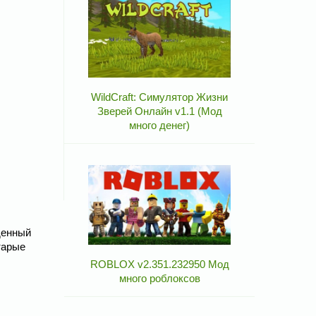
WildCraft: Симулятор Жизни
Зверей Онлайн v1.1 (Мод
много денег)
денный
тарые
ROBLOX v2.351.232950 Мод
много роблоксов