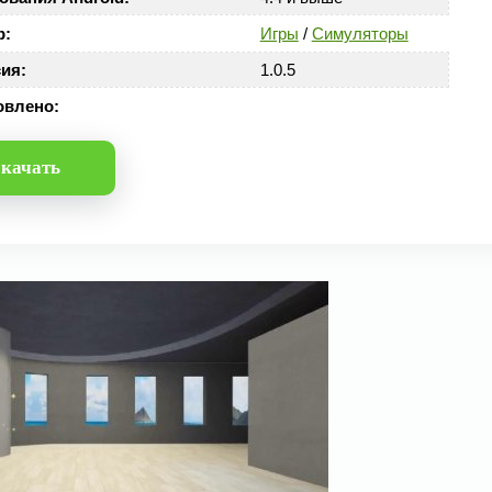
р:
Игры
/
Симуляторы
ия:
1.0.5
овлено:
качать