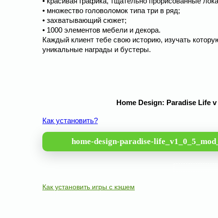
• красивая графика, тщательно прорисованные лока
• множество головоломок типа три в ряд;
• захватывающий сюжет;
• 1000 элементов мебели и декора.
Каждый клиент тебе свою историю, изучать котору
уникальные награды и бустеры.
Home Design: Paradise Life 
Как установить?
home-design-paradise-life_v1_0_5_mo
Как установить игры с кэшем