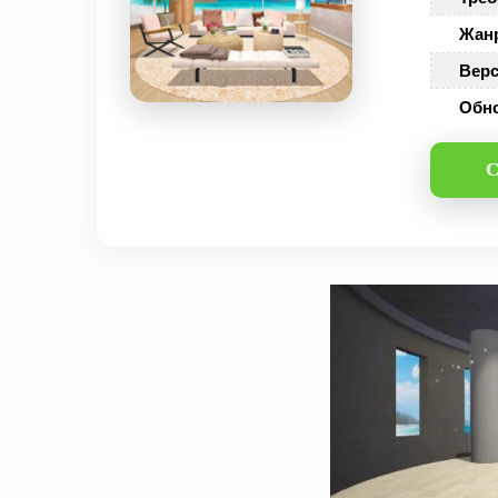
Жан
Верс
Обн
С