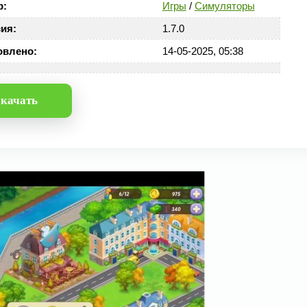
р:
Игры
/
Симуляторы
ия:
1.7.0
овлено:
14-05-2025, 05:38
качать