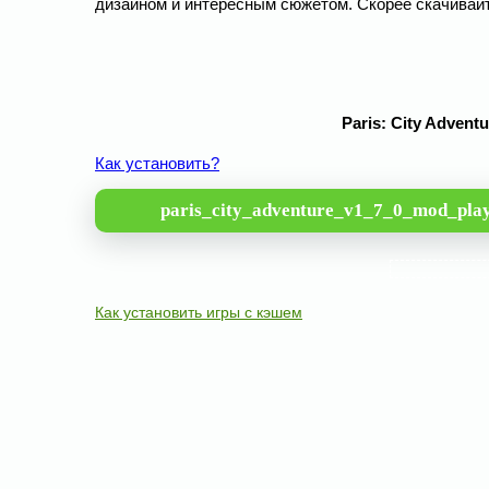
дизайном и интересным сюжетом. Скорее скачивайт
Paris: City Advent
Как установить?
paris_city_adventure_v1_7_0_mod_pla
Как установить игры с кэшем