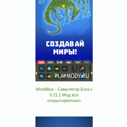
WorldBox - Симулятор Бога v
0.21.1 Мод все
открыто/premium