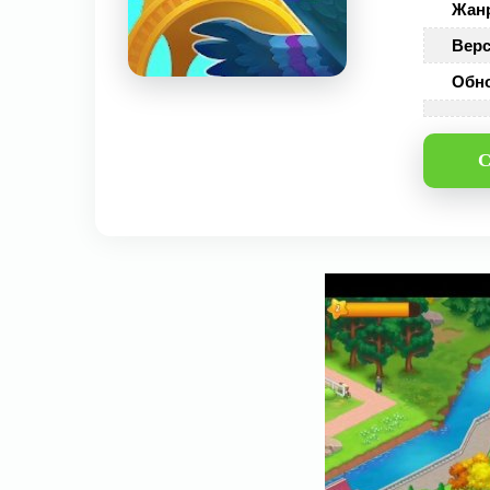
Жан
Верс
Обн
С