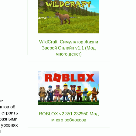
WildCraft: Симулятор Жизни
Зверей Онлайн v1.1 (Мод
много денег)
ие
ктов об
 строить
ROBLOX v2.351.232950 Мод
бразными
много роблоксов
 уровнях
м