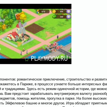
омпонентов: романтическое приключение, строительство и развит
окажетесь в Париже, в процессе узнаете больше интересных фа
й и традициями. Здесь есть режим одиночной истории, где можно
ена. Вам предстоит зарабатывать внутриигровую валюту разноо
редметов, помощь жителям, прогулка в парке. На более высоких
ыть Эйфелевою башню и многое другое. Игра обладает приятны