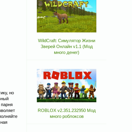
WildCraft: Симулятор Жизни
Зверей Онлайн v1.1 (Мод
много денег)
ику, но
зный
 парня
зволяет
ROBLOX v2.351.232950 Мод
полняйте
много роблоксов
чная