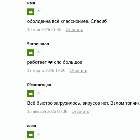
имя
0
оболденна всё классноииее. Спасиб
10 мая 2026 21:43
Ответить
9вгпошалп
0
работает ❤️ спс большое
17 марта 2026 19:26
Ответить
09апгшзщап
0
Всё быстро загрузилось, вирусов нет. Взлом топчик
16 января 2026 00:36
Ответить
аааа
0