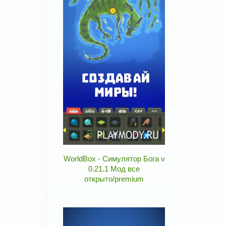
WorldBox - Симулятор Бога v
0.21.1 Мод все
открыто/premium