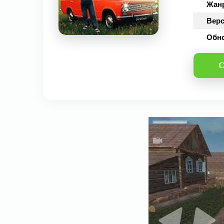
Жан
Верс
Обн
С