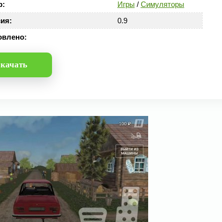
р:
Игры
/
Симуляторы
ия:
0.9
овлено:
качать