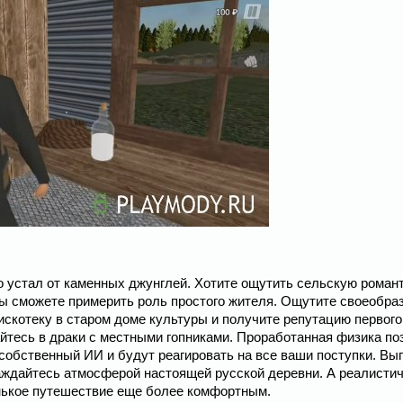
 устал от каменных джунглей. Хотите ощутить сельскую романт
 вы сможете примерить роль простого жителя. Ощутите своеобра
искотеку в старом доме культуры и получите репутацию первого
айтесь в драки с местными гопниками. Проработанная физика по
 собственный ИИ и будут реагировать на все ваши поступки. Вы
аждайтесь атмосферой настоящей русской деревни. А реалисти
енькое путешествие еще более комфортным.