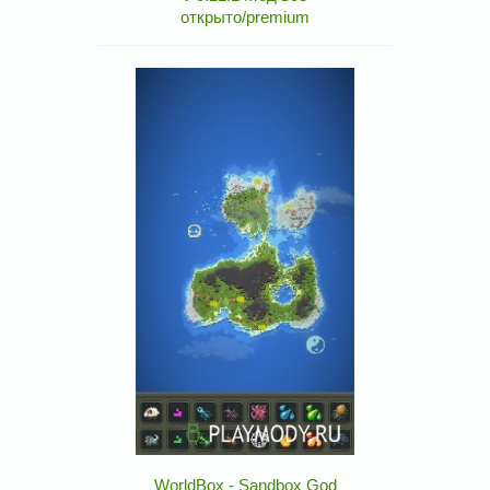
открыто/premium
WorldBox - Sandbox God