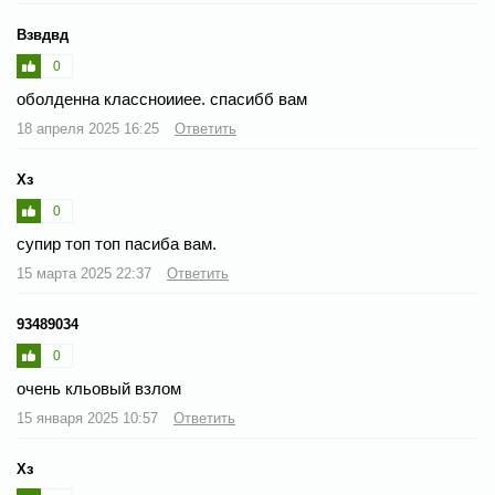
Взвдвд
0
оболденна классноииее. спасибб вам
18 апреля 2025 16:25
Ответить
Хз
0
супир топ топ пасиба вам.
15 марта 2025 22:37
Ответить
93489034
0
очень кльовый взлом
15 января 2025 10:57
Ответить
Хз