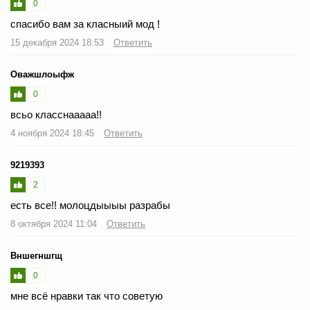
0
спасибо вам за класныий мод !
15 декабря 2024 18:53
Ответить
Оважшлоыфж
0
всьо класснааааа!!
4 ноября 2024 18:45
Ответить
9219393
2
есть все!! молоцдыыыы разрабы
8 октября 2024 11:04
Ответить
Вншегншгщ
0
мне всё нравки так что советую