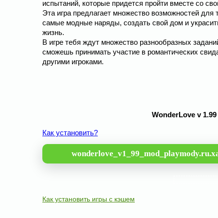
испытаний, которые придется пройти вместе со св
Эта игра предлагает множество возможностей для 
самые модные наряды, создать свой дом и украсить
жизнь.
В игре тебя ждут множество разнообразных заданий
сможешь принимать участие в романтических свида
другими игроками.
WonderLove v 1.9
Как установить?
wonderlove_v1_99_mod_playmody.ru.x
Как установить игры с кэшем