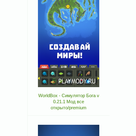
WorldBox - Симулятор Бога v
0.21.1 Мод все
открыто/premium