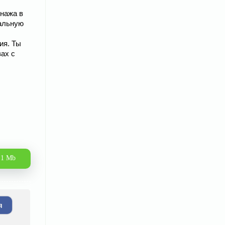
онажа в
еальную
ия. Ты
ах с
.1 Mb
я