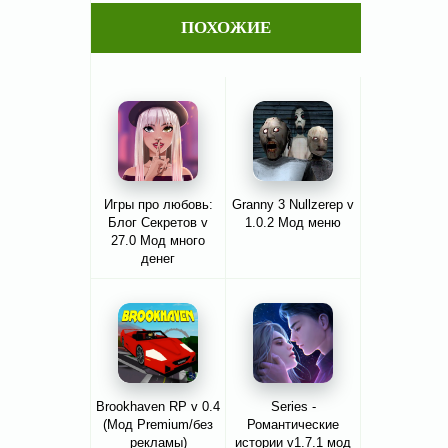
ПОХОЖИЕ
Игры про любовь:
Granny 3 Nullzerep v
Блог Секретов v
1.0.2 Мод меню
27.0 Мод много
денег
Brookhaven RP v 0.4
Series -
(Мод Premium/без
Романтические
рекламы)
истории v1.7.1 мод