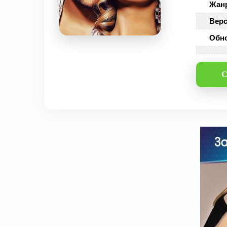
Жан
Верс
Обн
С