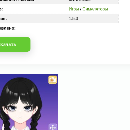
р:
Игры
/
Симуляторы
ия:
1.5.3
овлено:
качать