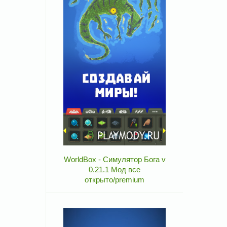
WorldBox - Симулятор Бога v
0.21.1 Мод все
открыто/premium