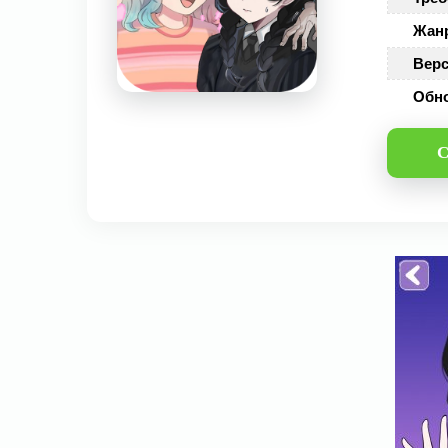
Жан
Верс
Обн
С