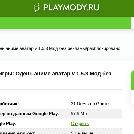
нь аниме аватар v 1.5.3 Мод без рекламы/разблокировано
гры: Одень аниме аватар v 1.5.3 Мод без
аботчик:
31 Dress up Games
ер по данным Google Play:
97.9 Mb
le Play:
Открыть
ования Android:
5.1 и выше