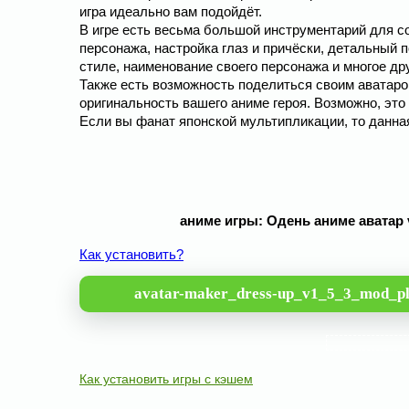
игра идеально вам подойдёт.
В игре есть весьма большой инструментарий для со
персонажа, настройка глаз и причёски, детальный 
стиле, наименование своего персонажа и многое дру
Также есть возможность поделиться своим аватаром
оригинальность вашего аниме героя. Возможно, это 
Если вы фанат японской мультипликации, то данная
аниме игры: Одень аниме аватар 
Как установить?
avatar-maker_dress-up_v1_5_3_mod_pl
Как установить игры с кэшем