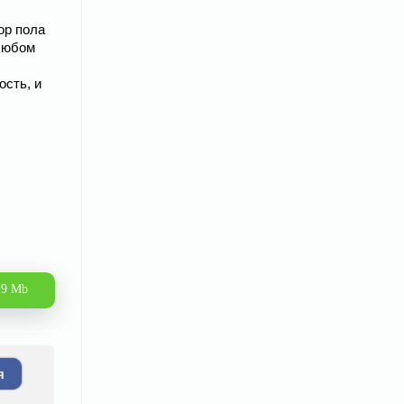
ор пола
 любом
ость, и
.9 Mb
я