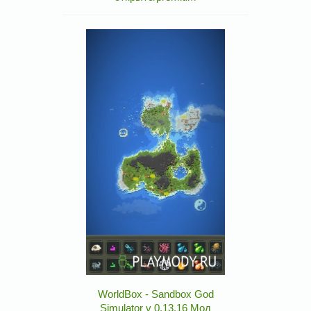
WorldBox - Sandbox God
Simulator v 0.13.16 Мод