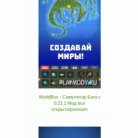
WorldBox - Симулятор Бога v
0.21.1 Мод все
открыто/premium