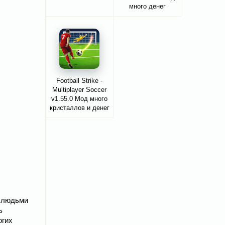
много денег
Football Strike -
Multiplayer Soccer
v1.55.0 Мод много
кристаллов и денег
и людьми
ь
огих