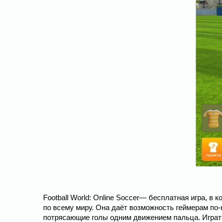
Football World: Online Soccer— бесплатная игра, в
по всему миру. Она даёт возможность геймерам по-
потрясающие голы одним движением пальца. Играт