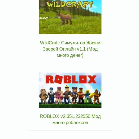
WildCraft: Симулятор Жизни
Зверей Онлайн v1.1 (Мод
много денег)
ROBLOX v2.351.232950 Мод
много роблоксов