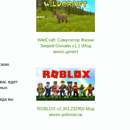
WildCraft: Симулятор Жизни
Зверей Онлайн v1.1 (Мод
много денег)
 свою
 вас ждет
чных
огда вы
ROBLOX v2.351.232950 Мод
много роблоксов