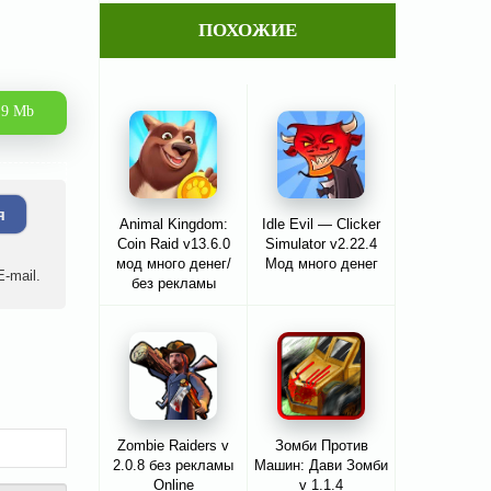
ПОХОЖИЕ
.9 Mb
я
Animal Kingdom:
Idle Evil — Clicker
Coin Raid v13.6.0
Simulator v2.22.4
мод много денег/
Мод много денег
-mail.
без рекламы
Zombie Raiders v
Зомби Против
2.0.8 без рекламы
Машин: Дави Зомби
Online
v 1.1.4