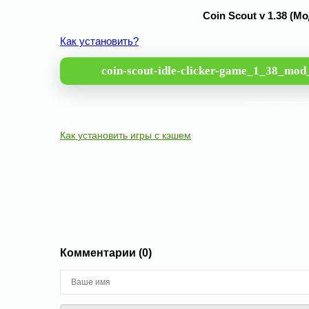
Coin Scout v 1.38 (
Как установить?
coin-scout-idle-clicker-game_1_38_mod
Как установить игры с кэшем
Комментарии (0)