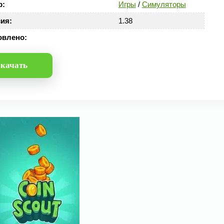
р:
Игры
/
Симуляторы
ия:
1.38
овлено:
качать