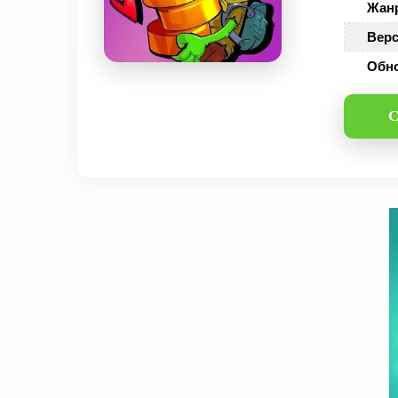
Жан
Верс
Обн
С