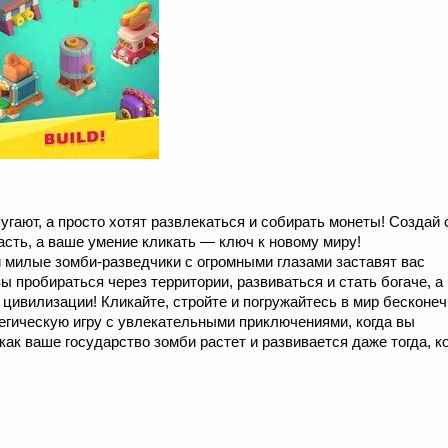
е пугают, а просто хотят развлекаться и собирать монеты! Создай
асть, а ваше умение кликать — ключ к новому миру!
 милые зомби-разведчики с огромными глазами заставят вас
вы пробираться через территории, развиваться и стать богаче, а
 цивилизации! Кликайте, стройте и погружайтесь в мир бесконе
егическую игру с увлекательными приключениями, когда вы
как ваше государство зомби растет и развивается даже тогда, к