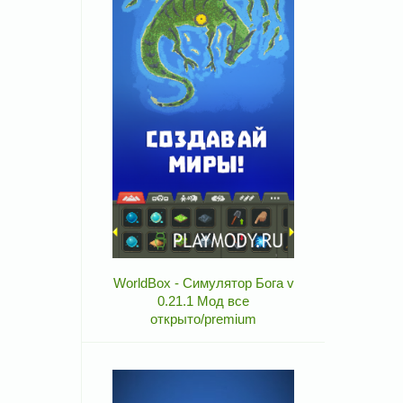
WorldBox - Симулятор Бога v
0.21.1 Мод все
открыто/premium