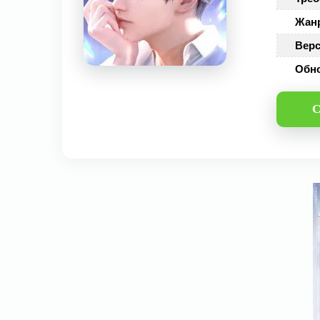
Жан
Верс
Обн
С