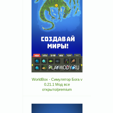
WorldBox - Симулятор Бога v
0.21.1 Мод все
открыто/premium