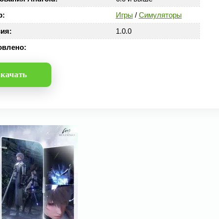
р:
Игры
/
Симуляторы
ия:
1.0.0
овлено:
качать