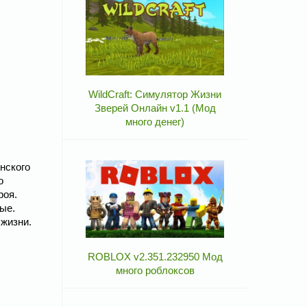
WildCraft: Симулятор Жизни
Зверей Онлайн v1.1 (Мод
много денег)
нского
о
роя.
ые.
 жизни.
ROBLOX v2.351.232950 Мод
много роблоксов