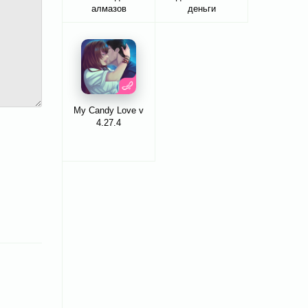
алмазов
деньги
My Candy Love v
4.27.4