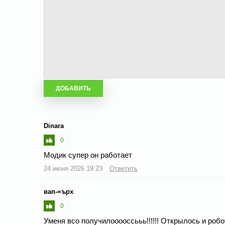
Dinara
0
Модик супер он работает
24 июня 2026 19:23
Ответить
вап-=ърх
0
Уменя всо получилооооссььь!!!!!! Открылось и робо