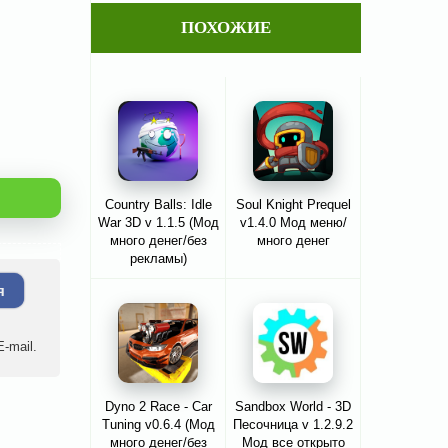
ПОХОЖИЕ
Country Balls: Idle
Soul Knight Prequel
War 3D v 1.1.5 (Мод
v1.4.0 Мод меню/
много денег/без
много денег
рекламы)
я
-mail.
Dyno 2 Race - Car
Sandbox World - 3D
Tuning v0.6.4 (Мод
Песочница v 1.2.9.2
много денег/без
Мод все открыто