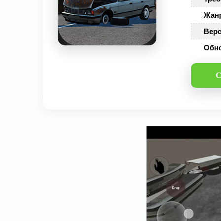
Жан
Верс
Обн
С