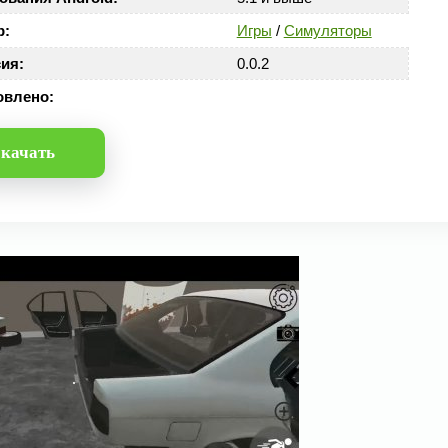
р:
Игры
/
Симуляторы
ия:
0.0.2
овлено:
качать