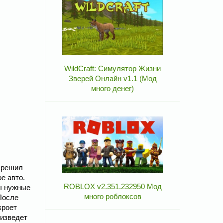
WildCraft: Симулятор Жизни
Зверей Онлайн v1.1 (Мод
много денег)
й решил
е авто.
ROBLOX v2.351.232950 Мод
ы нужные
много роблоксов
После
кроет
оизведет