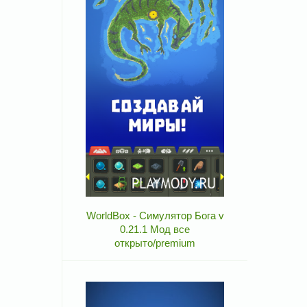
WorldBox - Симулятор Бога v
0.21.1 Мод все
открыто/premium