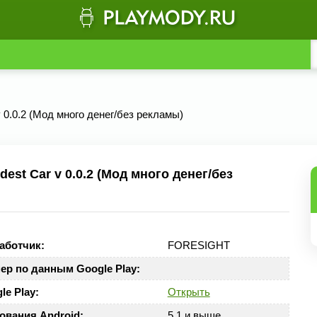
v 0.0.2 (Мод много денег/без рекламы)
st Car v 0.0.2 (Мод много денег/без
аботчик:
FORESIGHT
ер по данным Google Play:
le Play:
Открыть
ования Android:
5.1 и выше