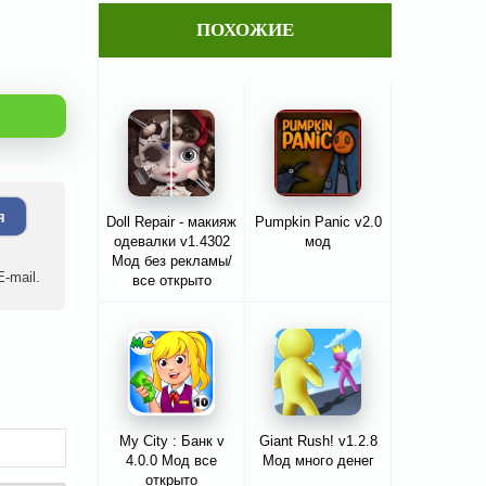
ПОХОЖИЕ
я
Doll Repair - макияж
Pumpkin Panic v2.0
одевалки v1.4302
мод
Мод без рекламы/
-mail.
все открыто
My City : Банк v
Giant Rush! v1.2.8
4.0.0 Мод все
Мод много денег
открыто