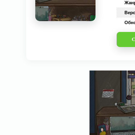
Жан
Верс
Обн
С