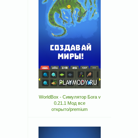
WorldBox - Симулятор Бога v
0.21.1 Мод все
открыто/premium