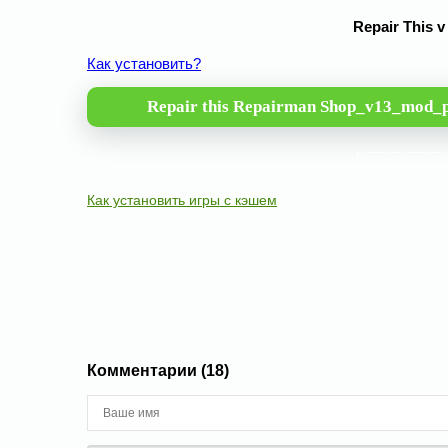
Repair This 
Как установить?
Repair this Repairman Shop_v13_mod_
Как установить игры с кэшем
Комментарии (18)