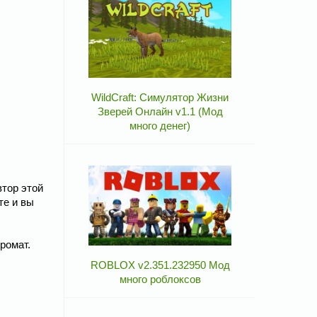
WildCraft: Симулятор Жизни
Зверей Онлайн v1.1 (Мод
много денег)
втор этой
те и вы
ромат.
ROBLOX v2.351.232950 Мод
много роблоксов