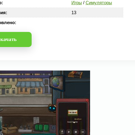
р:
Игры
/
Симуляторы
ия:
13
овлено:
качать