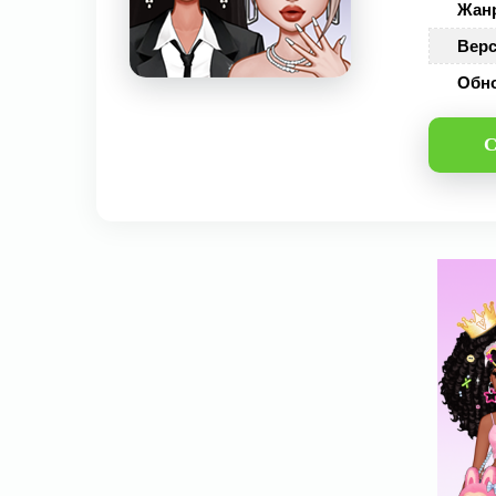
Жан
Верс
Обн
С