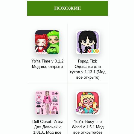
ПОХОЖИЕ
YoYa Time v 0.1.2
Город Tizi:
Мод все открыто
Одевалки для
кукол v 1.13.1 (Мод
все открыто)
Doll Closet: Игры
YoYa: Busy Life
Для Девочек v
World v 1.5.1 Мод
1.8101 Мод все
все открыто/без