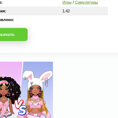
р:
Игры
/
Симуляторы
ия:
1.42
овлено:
качать