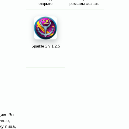
открыто
рекламы скачать
Sparkle 2 v 1.2.5
дию. Вы
увью,
му лица,