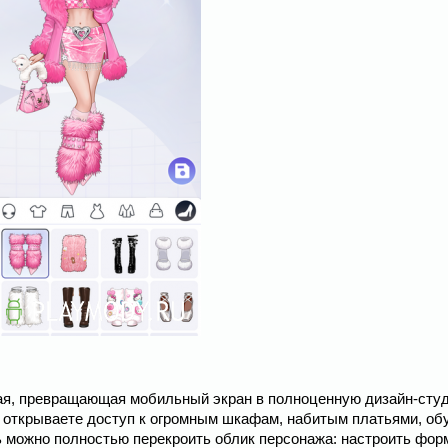
ная, превращающая мобильный экран в полноценную дизайн-сту
о открываете доступ к огромным шкафам, набитым платьями, об
 можно полностью перекроить облик персонажа: настроить фор