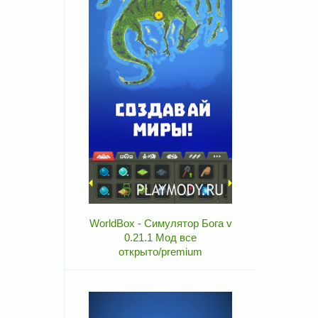
WorldBox - Симулятор Бога v
0.21.1 Мод все
открыто/premium