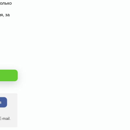
только
я, за
я
-mail.