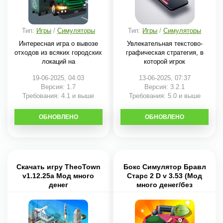
Тип:
Игры
/
Симуляторы
Тип:
Игры
/
Симуляторы
Интересная игра о вывозе
Увлекательная текстово-
отходов из всяких городских
графическая стратегия, в
локаций на
которой игрок
19-06-2025, 04:03
13-06-2025, 07:37
Версия: 1.7
Версия: 3.2.1
Требования: 4.1 и выше
Требования: 5.0 и выше
ОБНОВЛЕНО
СКАЧАТЬ
ОБНОВЛЕНО
СКАЧАТЬ
Скачать игру TheoTown
Бокс Симулятор Бравл
v1.12.25a Мод много
Старс 2 D v 3.53 (Мод
денег
много денег/без
рекламы)