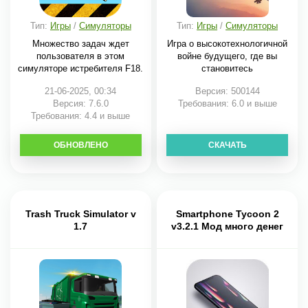
Тип:
Игры
/
Симуляторы
Тип:
Игры
/
Симуляторы
Множество задач ждет
Игра о высокотехнологичной
пользователя в этом
войне будущего, где вы
симуляторе истребителя F18.
становитесь
21-06-2025, 00:34
Версия: 500144
Версия: 7.6.0
Требования: 6.0 и выше
Требования: 4.4 и выше
ОБНОВЛЕНО
СКАЧАТЬ
СКАЧАТЬ
Trash Truck Simulator v
Smartphone Tycoon 2
1.7
v3.2.1 Мод много денег