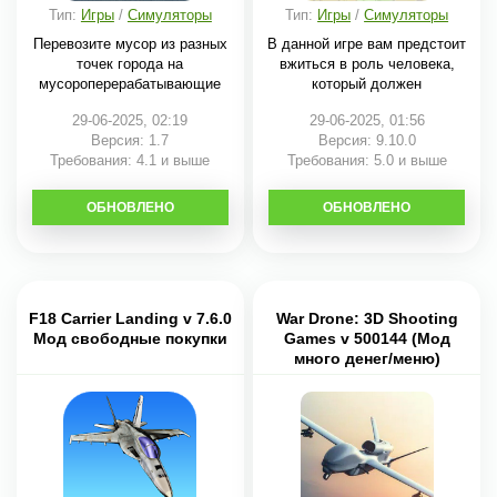
Тип:
Игры
/
Симуляторы
Тип:
Игры
/
Симуляторы
Перевозите мусор из разных
В данной игре вам предстоит
точек города на
вжиться в роль человека,
мусороперерабатывающие
который должен
29-06-2025, 02:19
29-06-2025, 01:56
Версия: 1.7
Версия: 9.10.0
Требования: 4.1 и выше
Требования: 5.0 и выше
ОБНОВЛЕНО
СКАЧАТЬ
ОБНОВЛЕНО
СКАЧАТЬ
F18 Carrier Landing v 7.6.0
War Drone: 3D Shooting
Мод свободные покупки
Games v 500144 (Мод
много денег/меню)