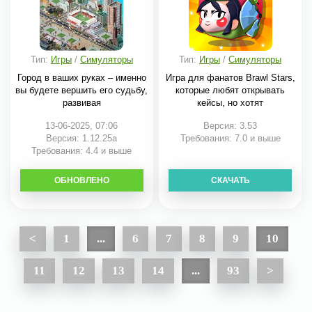
Тип:
Игры
/
Симуляторы
Тип:
Игры
/
Симуляторы
Город в ваших руках – именно
Игра для фанатов Brawl Stars,
вы будете вершить его судьбу,
которые любят открывать
развивая
кейсы, но хотят
13-06-2025, 07:06
Версия: 3.53
Версия: 1.12.25a
Требования: 7.0 и выше
Требования: 4.4 и выше
ОБНОВЛЕНО
СКАЧАТЬ
СКАЧАТЬ
<
1
...
6
7
8
9
10
11
12
13
14
...
93
>