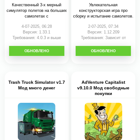
Качественный 3-х мерный
Увлекательная
симулятор полетов на больших
конструкторская игра про
самолетах с
сборку и испытание самолетов.
4-07-2025, 06:28
2-07-2025, 07:34
Версия: 1.33.1
Версия: 1.12.209
Требования: 4.0.3 и выше
Требования: Зависит от
устройства
ОБНОВЛЕНО
СКАЧАТЬ
ОБНОВЛЕНО
СКАЧАТЬ
Trash Truck Simulator v1.7
AdVenture Capitalist
Мод много денег
v9.10.0 Мод свободные
покупки