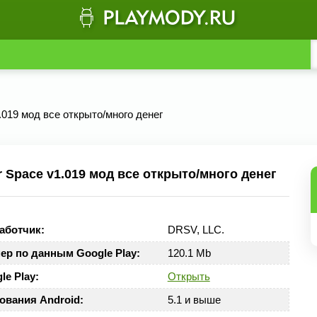
.019 мод все открыто/много денег
 Space v1.019 мод все открыто/много денег
аботчик:
DRSV, LLC.
ер по данным Google Play:
120.1 Mb
le Play:
Открыть
ования Android:
5.1 и выше