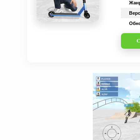
Жан
Верс
Обн
С