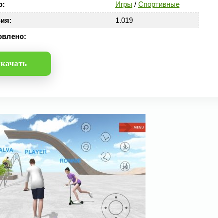
р:
Игры
/
Спортивные
ия:
1.019
овлено:
качать