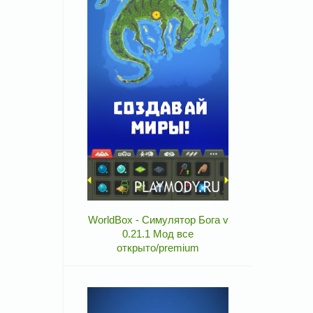
WorldBox - Симулятор Бога v
0.21.1 Мод все
открыто/premium