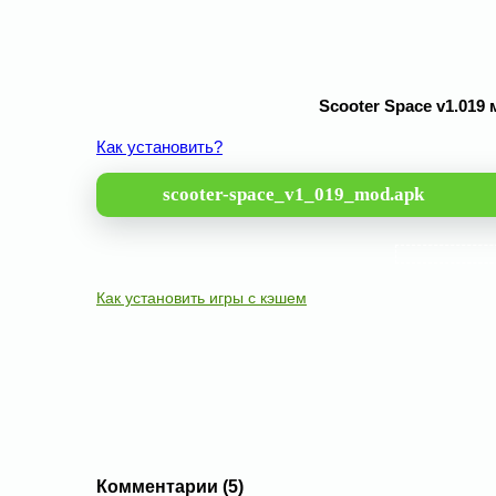
Scooter Space v1.019
Как установить?
scooter-space_v1_019_mod.apk
Как установить игры с кэшем
Комментарии (5)