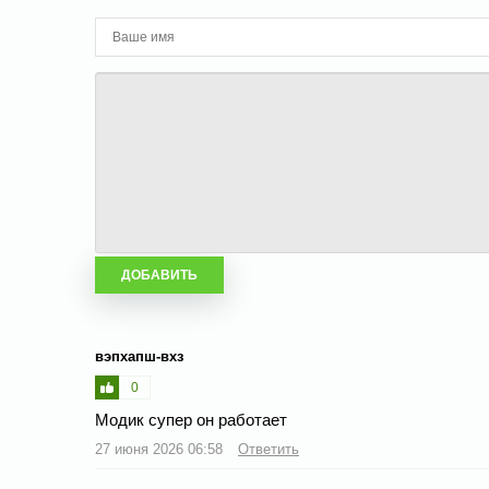
вэпхапш-вхз
0
Модик супер он работает
27 июня 2026 06:58
Ответить