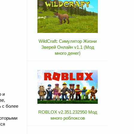
WildCraft: Симулятор Жизни
Зверей Онлайн v1.1 (Мод
много денег)
о и
ве,
ь с более
ROBLOX v2.351.232950 Мод
которыми
много роблоксов
тся