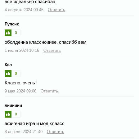
всё идеально спасибаа
4 августа 2024 09:45
Ответить
Пупсик
0
оболденна классноииее. спасибб вам
1 июля 2024 10:16
Ответить
Кел
0
Класно. очень !
9 мая 2024 09:06
Ответить
лииииии
0
афигеная игра и мод клаасс
8 апреля 2024 21:40
Ответить