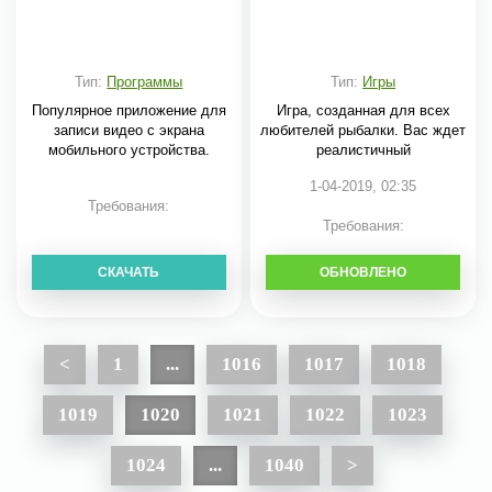
Тип:
Программы
Тип:
Игры
Популярное приложение для
Игра, созданная для всех
записи видео с экрана
любителей рыбалки. Вас ждет
мобильного устройства.
реалистичный
1-04-2019, 02:35
Требования:
Требования:
СКАЧАТЬ
ОБНОВЛЕНО
СКАЧАТЬ
<
1
...
1016
1017
1018
1019
1020
1021
1022
1023
1024
...
1040
>