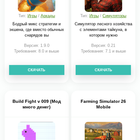
Тип:
Игры
/
Аркады
Тип:
Игры
/
Симуляторы
Бодрый микс стратегии и
Симулятор лесного хозяйства
экшена, где вместо обычных
с элементами тайкуна, в
снарядов вы
котором нужно
Версия: 1.9.0
Версия: 0.21
Требования: 8.0 и выше
Требования: 7.1 и выше
СКАЧАТЬ
СКАЧАТЬ
Build Fight v 009 (Мод
Farming Simulator 26
много денег)
Mobile