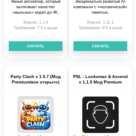
Умный апскейлер, который
Эмоционально развитый AI-
вытягивает качество
компаньон с «человеческой»
«мыльных» видео до 4K,
памятью,
Версия: 1.1.4
Версия: 1.11.1
Требования: 7.0 и выше
Требования: 8.0 и выше
СКАЧАТЬ
СКАЧАТЬ
Party Clash v 1.5.7 (Мод
PSL - Looksmax & Ascend
Premium/все открыто)
v 1.1.5 Мод Premium