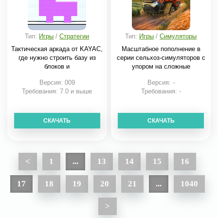
Тип:
Игры
/
Стратегии
Тип:
Игры
/
Симуляторы
Тактическая аркада от KAYAC,
Масштабное пополнение в
где нужно строить базу из
серии сельхоз-симуляторов с
блоков и
упором на сложные
Версия: 009
Версия: -
Требования: 7.0 и выше
Требования: -
СКАЧАТЬ
СКАЧАТЬ
<
1
...
13
14
15
16
17
18
19
20
21
...
1040
>