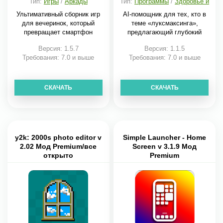
Тип:
Игры
/
Аркады
Тип:
Программы
/
Здоровье и
фитнес
Ультимативный сборник игр
AI-помощник для тех, кто в
для вечеринок, который
теме «луксмаксинга»,
превращает смартфон
предлагающий глубокий
Версия: 1.5.7
Версия: 1.1.5
Требования: 7.0 и выше
Требования: 7.0 и выше
СКАЧАТЬ
СКАЧАТЬ
y2k: 2000s photo editor v
Simple Launcher - Home
2.02 Мод Premium/все
Screen v 3.1.9 Мод
открыто
Premium