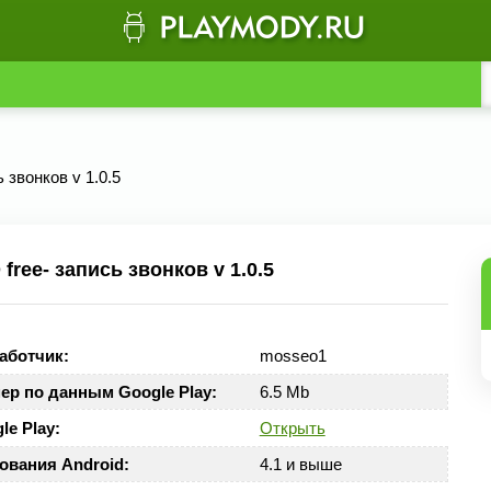
звонков v 1.0.5
ee- запись звонков v 1.0.5
аботчик:
mosseo1
ер по данным Google Play:
6.5 Mb
le Play:
Открыть
ования Android:
4.1 и выше