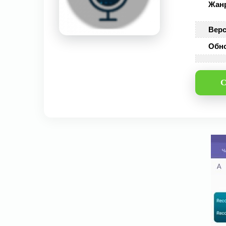
Жан
Верс
Обн
С