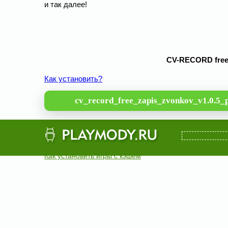
и так далее!
CV-RECORD free-
Как установить?
cv_record_free_zapis_zvonkov_v1.0.5_
Как установить игры с кэшем