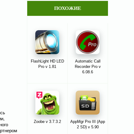
ПОХОЖИЕ
FlashLight HD LED
Automatic Call
Pro v 1.81
Recorder Pro v
6.08.6
ись
ии,
Zoobe v 3.7.3.2
AppMgr Pro III (App
ного
2 SD) v 5.90
артнером