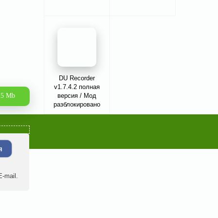
DU Recorder
v1.7.4.2 полная
.5 Mb
версия / Мод
разблокировано
я
-mail.