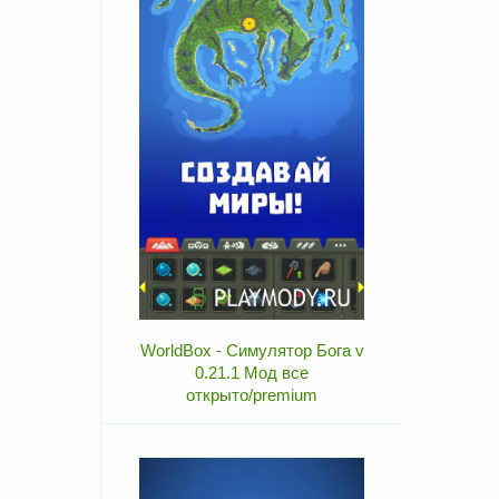
WorldBox - Симулятор Бога v
0.21.1 Мод все
открыто/premium