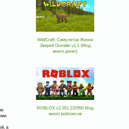
WildCraft: Симулятор Жизни
Зверей Онлайн v1.1 (Мод
много денег)
ROBLOX v2.351.232950 Мод
ие
много роблоксов
еми
й, а