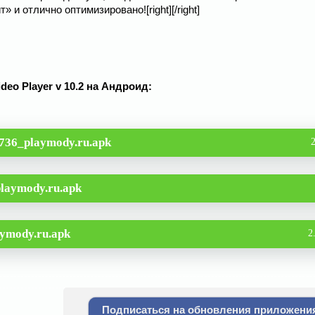
 и отлично оптимизировано![right][/right]
deo Player v 10.2 на Андроид:
736_playmody.ru.apk
laymody.ru.apk
ymody.ru.apk
2
Подписаться на обновления приложени