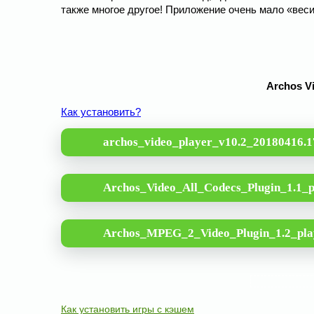
также многое другое! Приложение очень мало «весит»
Archos Vi
Как установить?
archos_video_player_v10.2_20180416.1
Archos_Video_All_Codecs_Plugin_1.1_p
Archos_MPEG_2_Video_Plugin_1.2_pla
Как установить игры с кэшем