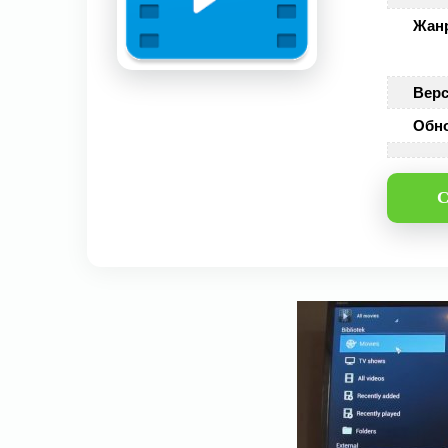
Жан
Верс
Обн
С