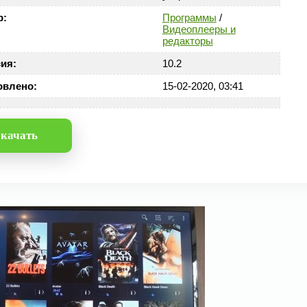
р:
Программы
/
Видеоплееры и
редакторы
ия:
10.2
овлено:
15-02-2020, 03:41
качать