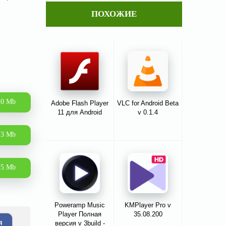
ПОХОЖИЕ
20 Mb
Adobe Flash Player
VLC for Android Beta
11 для Android
v 0.1.4
3 Mb
.5 Mb
Poweramp Music
KMPlayer Pro v
Player Полная
35.08.200
я
версия v 3build -