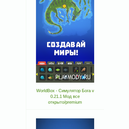
WorldBox - Симулятор Бога v
0.21.1 Мод все
открыто/premium