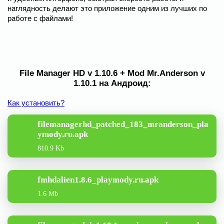
наглядность делают это приложение одним из лучших по
работе с файлами!
File Manager HD v 1.10.6 + Mod Mr.Anderson v
1.10.1 на Андроид:
Как установить?
filemanagerhd_patched_183_mranderson_pla
ymody.ru.apk
810.9 Kb
fmhdalien1.8.6_playmody.ru.apk
1.6 Mb