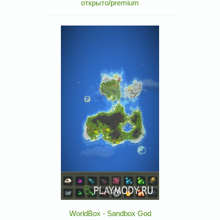
открыто/premium
WorldBox - Sandbox God