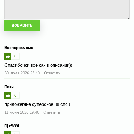
Ваочарсамома
0
Спасибочки всё как в описании))
30 июля 2026 23:40
Ответить
Паки
0
приложегние суперское !!!! спс!!
11 июня 2026 19:40
Ответить
Djsf839i