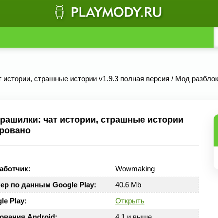
т истории, страшные истории v1.9.3 полная версия / Мод разбло
рашилки: чат истории, страшные истории
ировано
аботчик:
Wowmaking
ер по данным Google Play:
40.6 Mb
le Play:
Открыть
ования Android:
4.1 и выше