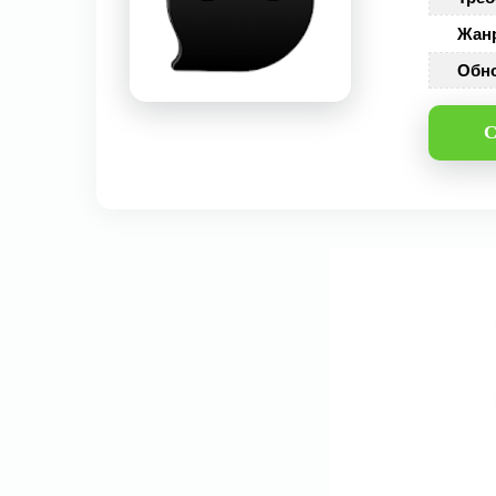
Жан
Обн
С