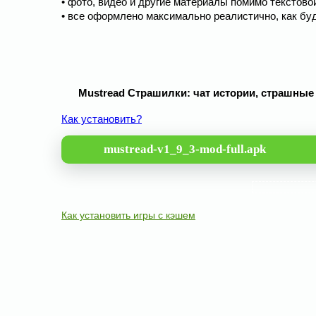
• фото, видео и другие материалы помимо текстово
• все оформлено максимально реалистично, как бу
Mustread Страшилки: чат истории, страшные 
Как установить?
mustread-v1_9_3-mod-full.apk
Как установить игры с кэшем