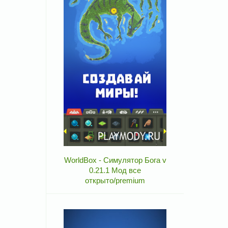
WorldBox - Симулятор Бога v
0.21.1 Мод все
открыто/premium