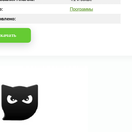
р:
Программы
овлено:
качать