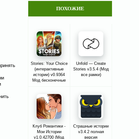
ПОХОЖИЕ
Stories: Your Choice
Unfold — Create
принять
(интерактивные
Stories v3.5.4 (Мод
истории) v0.9364
все рамки)
ми
Мод бесконечные
и
билеты
нить
Клуб Романтики -
Страшные истории
Мои Истории
v3.4.2 полная
v1.0.42700 (Мод
версия