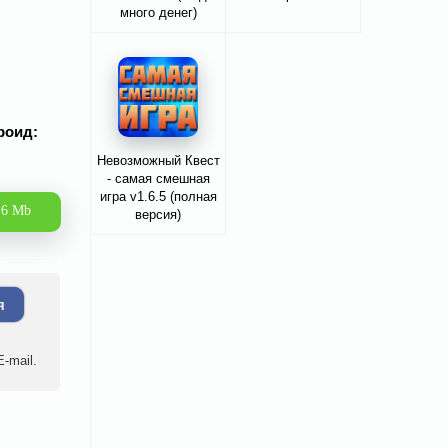
много денег)
роид:
Невозможный Квест
- самая смешная
игра v1.6.5 (полная
.6 Mb
версия)
я
-mail.