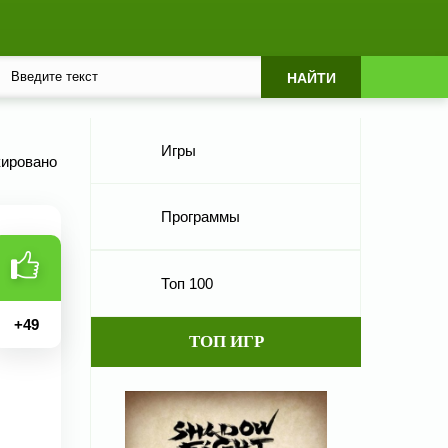
Игры
кировано
Программы
Топ 100
+
49
ТОП ИГР