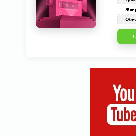
Жан
Обн
С