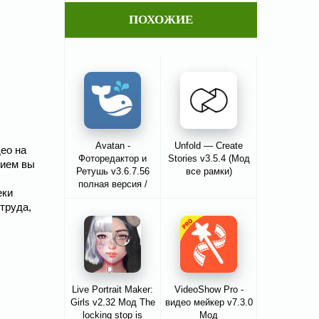
ПОХОЖИЕ
Avatan -
Unfold — Create
део на
Фоторедактор и
Stories v3.5.4 (Мод
нием вы
Ретушь v3.6.7.56
все рамки)
полная версия /
еки
Мод
труда,
разблокировано
Live Portrait Maker:
VideoShow Pro -
Girls v2.32 Мод The
видео мейкер v7.3.0
locking stop is
Мод