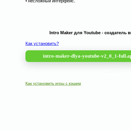
• несложный интерфейс.
Intro Maker для Youtube - создатель
Как установить?
intro-maker-dlya-youtube-v2_0_1-full.a
Как установить игры с кэшем