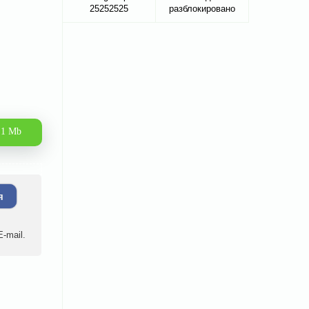
25252525
разблокировано
.1 Mb
я
-mail.