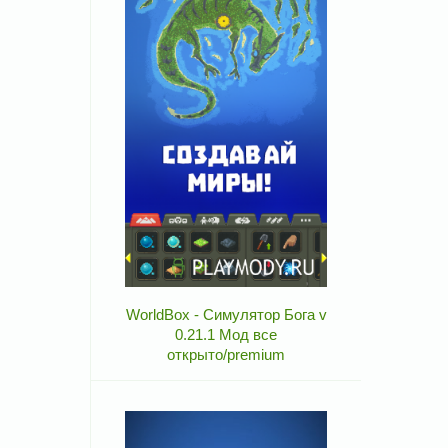
WorldBox - Симулятор Бога v
0.21.1 Мод все
открыто/premium