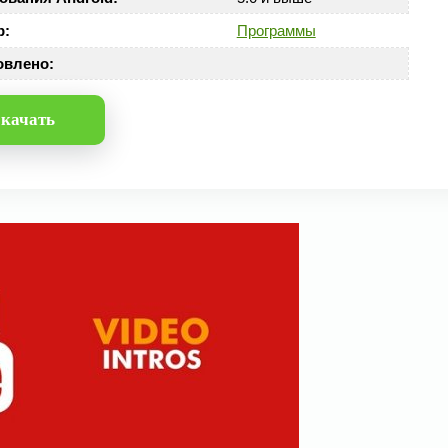
р:
Программы
овлено:
качать