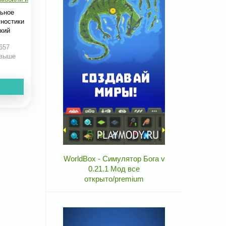
ьное
ностики
бкий
657
 выше
WorldBox - Симулятор Бога v
0.21.1 Мод все
открыто/premium