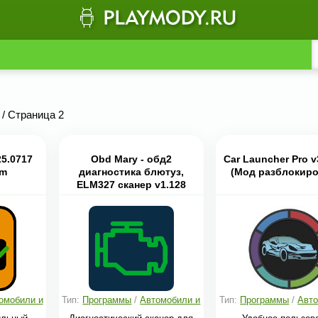
/ Страница 2
25.0717
Obd Mary - обд2
Car Launcher Pro v
um
диагностика блютуз,
(Мод разблокиро
ELM327 сканер v1.128
Мод pro
омобили и
Тип:
Программы
/
Автомобили и
Тип:
Программы
/
Авто
транспорт
транспорт