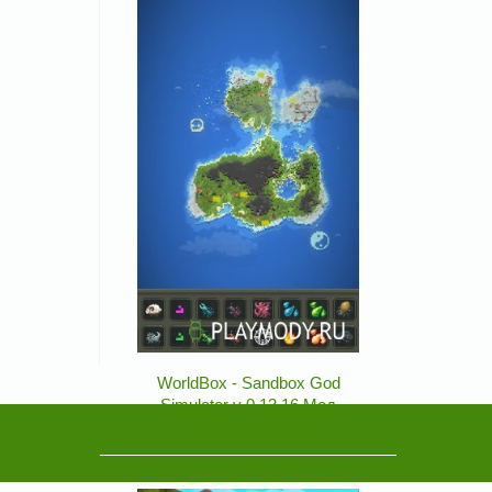
WorldBox - Sandbox God
Simulator v 0.13.16 Мод
разблокирвоано