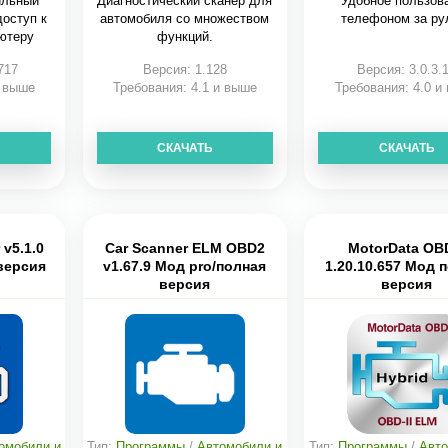
ильный
Диагностический сканер для
Удобное пользов
оступ к
автомобиля со множеством
телефоном за ру
ютеру
функций.
717
Версия: 1.128
Версия: 3.0.3.
и выше
Требования: 4.1 и выше
Требования: 4.0 и
СКАЧАТЬ
СКАЧАТЬ
v5.1.0
Car Scanner ELM OBD2
MotorData OB
версия
v1.67.9 Мод pro/полная
1.20.10.657 Мод 
версия
версия
омобили и
Тип:
Программы
/
Автомобили и
Тип:
Программы
/
Авто