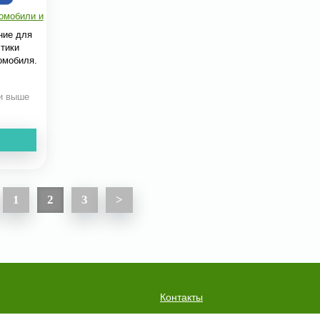
омобили и
ние для
стики
омобиля.
 и выше
1
2
3
>
Контакты