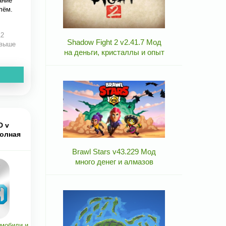
ание
лём.
12
Shadow Fight 2 v2.41.7 Мод
 выше
на деньги, кристаллы и опыт
D v
полная
Brawl Stars v43.229 Мод
много денег и алмазов
мобили и