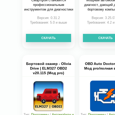
Смартфон становится
Мощный автомоб
профессиональным
диагност, дающий д
инструментом для диагностики
бортовому компь
Версия: 0.31.2
Версия: 3.25.0
Требования: 5.0 и выше
Требования: 4.2 
СКАЧАТЬ
СКАЧАТЬ
Бортовой сканер - Olivia
OBD Auto Doctor 
Drive | ELM327 OBD2
Мод pro/полная 
v20.115 (Мод pro)
Тип:
Программы
/
Автомобили и
Тип:
Программы
/
Авт