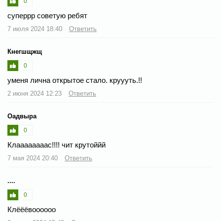
0
суперрр советую ребят
7 июля 2024 18:40
Ответить
Кнегшщжщ
0
уменя лична открытое стало. круууть.!!
2 июня 2024 12:23
Ответить
Оадвыра
0
Клаааааааас!!!! чит крутоййй
7 мая 2024 20:40
Ответить
....
0
Клёёёвоооооо