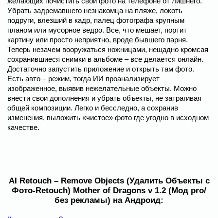
желающих почистить свои фото на телефоне от лишнего.
Убрать задремавшего незнакомца на пляже, локоть
подруги, влезший в кадр, палец фотографа крупным
планом или мусорное ведро. Все, что мешает, портит
картину или просто неприятно, вроде бывшего парня.
Теперь незачем вооружаться ножницами, нещадно кромсая
сохранившиеся снимки в альбоме – все делается онлайн.
Достаточно запустить приложение и открыть там фото.
Есть авто – режим, тогда ИИ проанализирует
изображенное, выявив нежелательные объекты. Можно
внести свои дополнения и убрать объекты, не затрагивая
общей композиции. Легко и бесследно, а сохранив
изменения, выложить «чистое» фото где угодно в исходном
качестве.
AI Retouch – Remove Objects (Удалить Объекты с
Фото-Retouch) Mother of Dragons v 1.2 (Мод pro/
без рекламы) на Андроид: