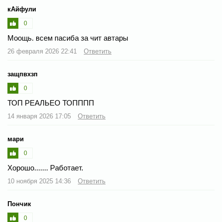
кАйфули
0
Моощь. всем пасиба за чит автары
26 февраля 2026 22:41
Ответить
защпвхзп
0
ТОП РЕАЛЬЕО ТОПППП
14 января 2026 17:05
Ответить
мари
0
Хорошо....... Работает.
10 ноября 2025 14:36
Ответить
Пончик
0