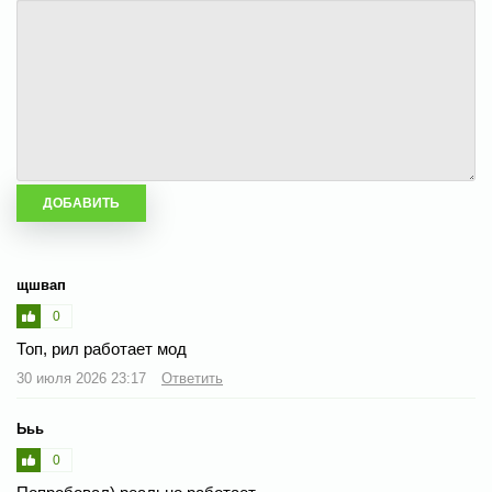
щшвап
0
Топ, рил работает мод
30 июля 2026 23:17
Ответить
Ььь
0