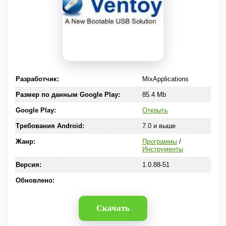
Разработчик:
MixApplications
Размер по данным Google Play:
85.4 Mb
Google Play:
Открыть
Требования Android:
7.0 и выше
Жанр:
Программы
/
Инструменты
Версия:
1.0.88-51
Обновлено:
Скачать