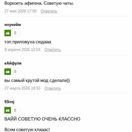
Воркоеть афигена. Советую читы.
27 мая 2026 17:05
Ответить
ноунейм
0
топ приложуха сюдааа
9 апреля 2026 12:04
Ответить
кАйфули
0
вы самый крутой мод сделали))
27 марта 2026 19:53
Ответить
93irej
0
ВАЙЙ СОВЕТУЮ ОЧЕНЬ КЛАССНО
Всем советую клааас!