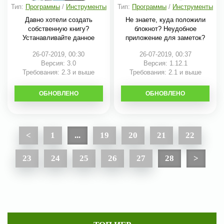
Тип:
Программы
/
Инструменты
Тип:
Программы
/
Инструменты
Давно хотели создать
Не знаете, куда положили
собственную книгу?
блокнот? Неудобное
Устанавливайте данное
приложение для заметок?
26-07-2019, 00:30
26-07-2019, 00:37
Версия: 3.0
Версия: 1.12.1
Требования: 2.3 и выше
Требования: 2.1 и выше
ОБНОВЛЕНО
СКАЧАТЬ
ОБНОВЛЕНО
СКАЧАТЬ
<
1
...
19
20
21
22
23
24
25
26
27
28
>